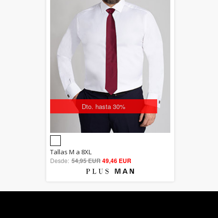
Dto. hasta 30%
5.00
Tallas M a 8XL
Desde:
54,95 EUR
out of 5
49,46 EUR