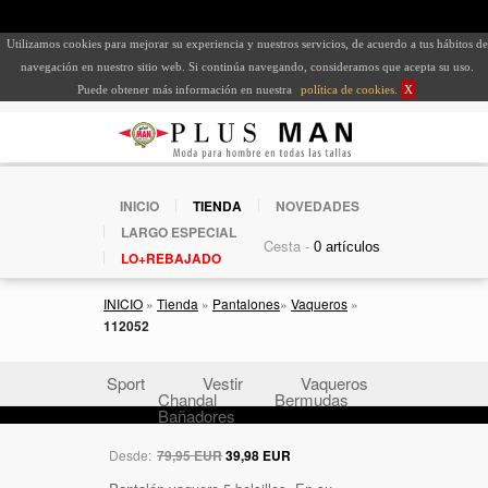
Utilizamos cookies para mejorar su experiencia y nuestros servicios, de acuerdo a tus hábitos de
navegación en nuestro sitio web. Si continúa navegando, consideramos que acepta su uso.
Puede obtener más información en nuestra
política de cookies
.
X
INICIO
TIENDA
NOVEDADES
LARGO ESPECIAL
Cesta -
LO+REBAJADO
INICIO
»
Tienda
»
Pantalones
»
Vaqueros
»
112052
Sport
Vestir
Vaqueros
Chandal
Bermudas
Bañadores
Desde:
79,95 EUR
39,98 EUR