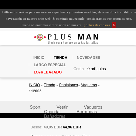
Utilizamos cookies para mejorar su experiencia y nuestros servicios, de acuerdo a tus hábitos de
navegación en nuestro sitio web. Si continúa navegando, consideramos que acepta su uso.
Puede obtener más información en nuestra
política de cookies
.
X
INICIO
TIENDA
NOVEDADES
LARGO ESPECIAL
Cesta -
LO+REBAJADO
INICIO
»
Tienda
»
Pantalones
»
Vaqueros
»
112005
Sport
Vestir
Vaqueros
Chandal
Bermudas
Bañadores
Desde:
49,95 EUR
44,96 EUR