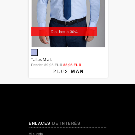
Dto. hasta 30%
5.00
Tallas M a L
Desde:
39,95 EUR
out of 5
35,96 EUR
ENLACES
DE INTERÉS
Mi cuenta