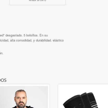
ed" desgastado. 5 bolsillos. En su
icidad, alta comodidad, y durabilidad. elástico
án.
DOS