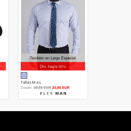
También en Largo Especial
Dto. hasta 30%
5.00
Tallas M a L
Desde:
39,95 EUR
out of 5
35,96 EUR