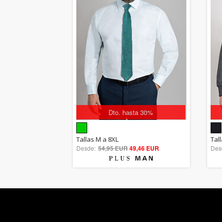
Dto. hasta 30%
5.00
Tallas M a 8XL
Tal
Desde:
54,95 EUR
out of 5
49,46 EUR
Des