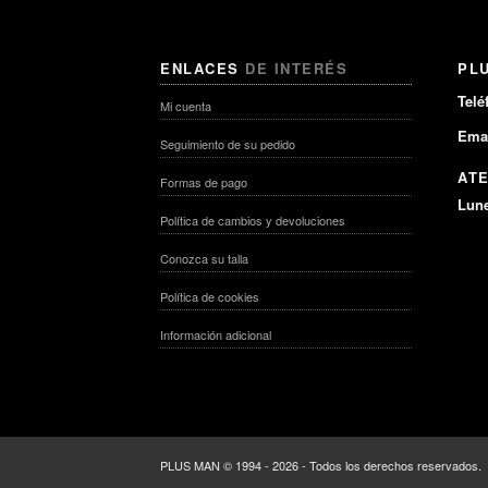
ENLACES
DE INTERÉS
PL
Telé
Mi cuenta
Emai
Seguimiento de su pedido
AT
Formas de pago
Lune
Política de cambios y devoluciones
Conozca su talla
Política de cookies
Información adicional
PLUS MAN © 1994 - 2026 - Todos los derechos reservados.