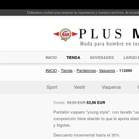
Utilizamos cookies para mejorar su experiencia y nuestros servicios, de acue
INICIO
TIENDA
NOVEDADES
LARGO 
INICIO
»
Tienda
»
Pantalones
»
Vaqueros
»
112890
Sport
Vestir
Vaqueros
Desde:
59,95 EUR
53,96 EUR
Pantalón vaquero "young style", con lavado "us
composición tiene elastán lo que le aporta elast
y bigotes.
Descuento incremental hasta el 30%