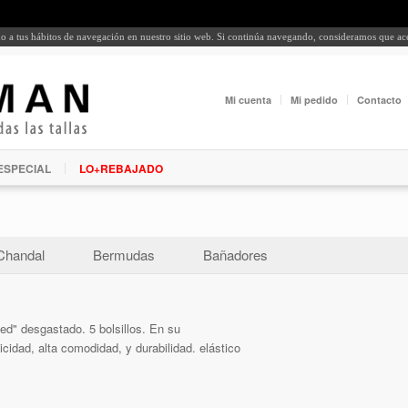
rdo a tus hábitos de navegación en nuestro sitio web. Si continúa navegando, consideramos que a
Mi cuenta
Mi pedido
Contacto
ESPECIAL
LO+REBAJADO
Chandal
Bermudas
Bañadores
ed" desgastado. 5 bolsillos. En su
icidad, alta comodidad, y durabilidad. elástico