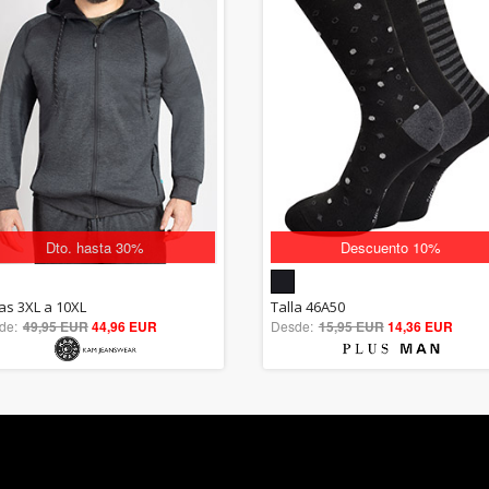
Dto. hasta 30%
Descuento 10%
5.00
5.00
las 3XL a 10XL
Talla 46A50
de:
49,95 EUR
out of 5
44,96 EUR
Desde:
15,95 EUR
out of 5
14,36 EUR