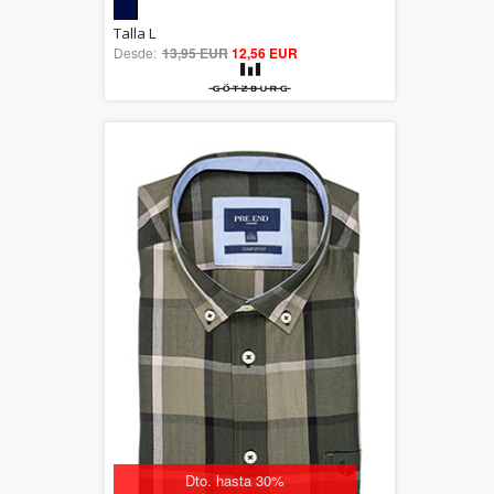
5.00
Talla L
Desde:
13,95 EUR
out of 5
12,56 EUR
Dto. hasta 30%