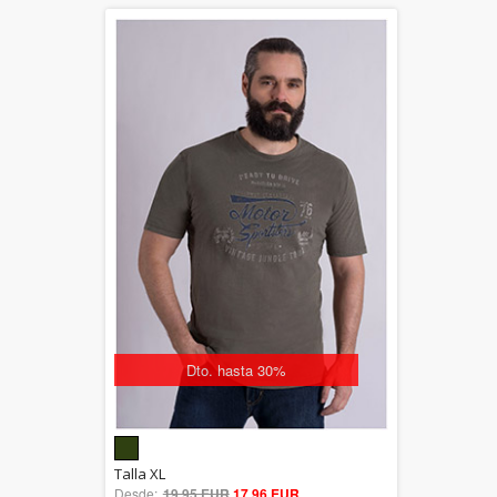
Dto. hasta 30%
5.00
Talla XL
Desde:
19,95 EUR
out of 5
17,96 EUR