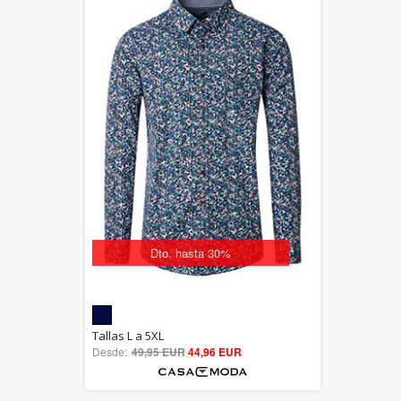
Dto. hasta 30%
5.00
Tallas L a 5XL
Desde:
49,95 EUR
out of 5
44,96 EUR