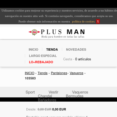
Utilizamos cookies para mejorar su experiencia y nuestros servicios, de acuerdo a tus hábitos de
navegación en nuestro sitio web. Si continúa navegando, consideramos que acepta su uso.
Puede obtener más información en nuestra
política de cookies
.
X
INICIO
TIENDA
NOVEDADES
LARGO ESPECIAL
Cesta -
LO+REBAJADO
INICIO
»
Tienda
»
Pantalones
»
Vaqueros
»
103583
Sport
Vestir
Vaqueros
Chandal
Bermudas
Bañadores
Desde:
0,00 EUR
0,00 EUR