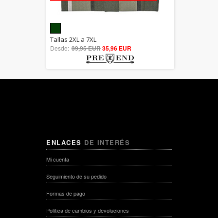
5.00
Tallas 2XL a 7XL
Desde:
39,95 EUR
out of 5
35,96 EUR
ENLACES
DE INTERÉS
Mi cuenta
Seguimiento de su pedido
Formas de pago
Política de cambios y devoluciones