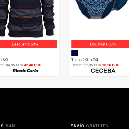
Descuento 50%
Dto. hasta 30%
5.00
5.00
la 6XL
Tallas 2XL a 7XL
de:
84,95 EUR
out of 5
42,48 EUR
Desde:
17,95 EUR
out of 5
16,16 EUR
US
MAN
ENVÍO
GRATUITO