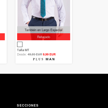
También en Largo Especial
Rebajado
5.00
Talla MT
Desde:
49,95 EUR
out of 5
9,99 EUR
SECCIONES