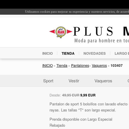
Utilizamos cookies para mejorar su experiencia y nuestros servicios, de acue
INICIO
TIENDA
NOVEDADES
LARGO 
INICIO
»
Tienda
»
Pantalones
»
Vaqueros
»
103407
Sport
Vestir
Vaqueros
Desde:
49,95 EUR
9,99 EUR
Pantalon de sport 5 bolsillos con lavado efecto 
rayas. Las tallas "T" son largo especial.
Prenda disponible con Largo Especial
Rebajado