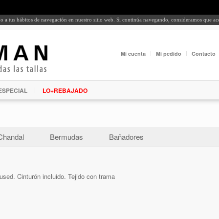
rdo a tus hábitos de navegación en nuestro sitio web. Si continúa navegando, consideramos que a
Mi cuenta
Mi pedido
Contacto
ESPECIAL
LO+REBAJADO
Chandal
Bermudas
Bañadores
used. Cinturón incluido. Tejido con trama