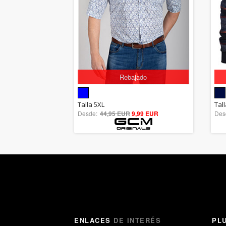
Rebajado
5.00
Talla 5XL
Tal
Desde:
44,95 EUR
out of 5
9,99 EUR
Des
ENLACES
DE INTERÉS
PL