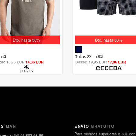
Dto. hasta 30%
Dto. hasta 30%
5.00
5.00
a XL
Tallas 2XL a 8XL
de:
15,95 EUR
out of 5
14,36 EUR
Desde:
19,95 EUR
out of 5
17,96 EUR
US
MAN
ENVÍO
GRATUITO
Para pedidos superiores a 50€ con
fono:
(+34) 91 883 68 66