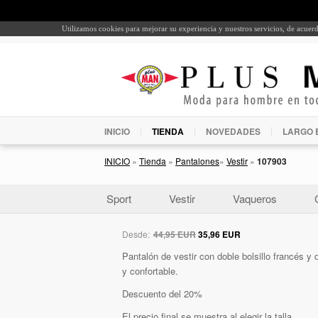
Utilizamos cookies para mejorar su experiencia y nuestros servicios, de acue
INICIO
TIENDA
NOVEDADES
LARGO 
INICIO
»
Tienda
»
Pantalones
»
Vestir
»
107903
Sport
Vestir
Vaqueros
Desde:
44,95 EUR
35,96 EUR
Pantalón de vestir con doble bolsillo francés y d
y confortable.
Descuento del 20%
El precio final se muestra al elegir la talla.