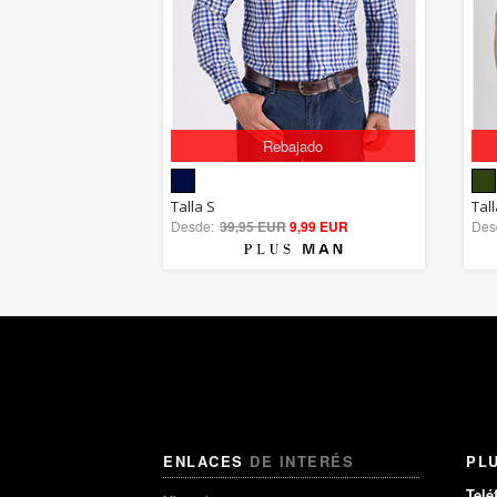
Rebajado
5.00
Talla S
Tall
Desde:
39,95 EUR
out of 5
9,99 EUR
Des
ENLACES
DE INTERÉS
PL
Telé