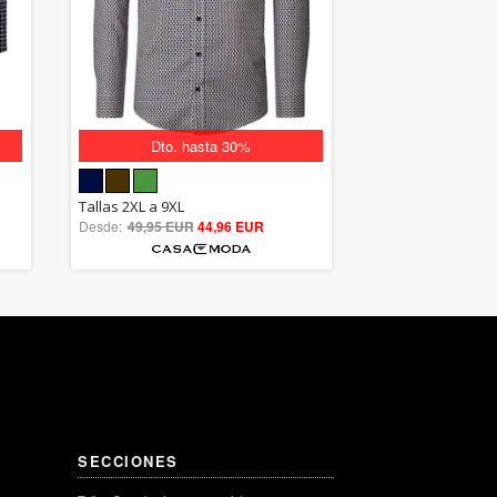
Dto. hasta 30%
5.00
Tallas 2XL a 9XL
Desde:
49,95 EUR
out of 5
44,96 EUR
SECCIONES