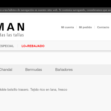
rdo a tus hábitos de navegación en nuestro sitio web. Si continúa navegando, consideramos que a
Mi cuenta
Mi pedido
Contacto
ESPECIAL
LO+REBAJADO
Chandal
Bermudas
Bañadores
oble bolsillo trasero. Tejido rico en lana, fresco