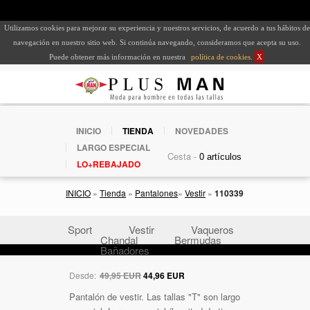
Utilizamos cookies para mejorar su experiencia y nuestros servicios, de acuerdo a tus hábitos de
navegación en nuestro sitio web. Si continúa navegando, consideramos que acepta su uso.
Puede obtener más información en nuestra
política de cookies
.
X
INICIO
TIENDA
NOVEDADES
LARGO ESPECIAL
Cesta -
LO+REBAJADO
INICIO
»
Tienda
»
Pantalones
»
Vestir
»
110339
Sport
Vestir
Vaqueros
Chandal
Bermudas
Bañadores
Desde:
49,95 EUR
44,96 EUR
Pantalón de vestir. Las tallas "T" son largo