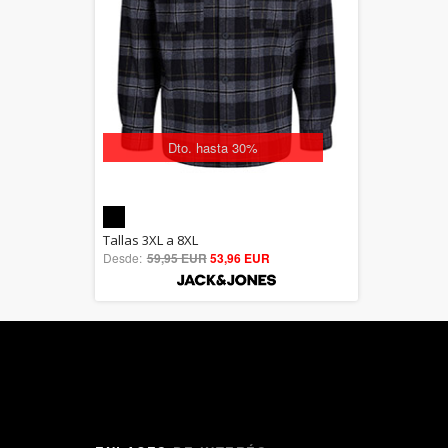
Dto. hasta 30%
5.00
Tallas 3XL a 8XL
Desde:
59,95 EUR
out of 5
53,96 EUR