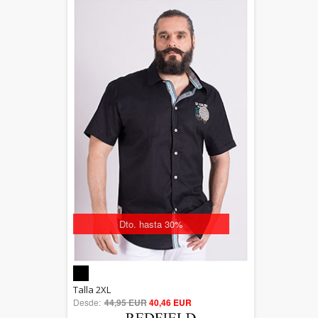
Dto. hasta 30%
5.00
Talla 2XL
Desde:
44,95 EUR
out of 5
40,46 EUR