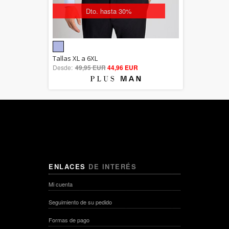
Dto. hasta 30%
5.00
Tallas XL a 6XL
Desde:
49,95 EUR
out of 5
44,96 EUR
ENLACES
DE INTERÉS
Mi cuenta
Seguimiento de su pedido
Formas de pago