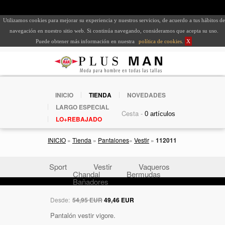
Utilizamos cookies para mejorar su experiencia y nuestros servicios, de acuerdo a tus hábitos de
navegación en nuestro sitio web. Si continúa navegando, consideramos que acepta su uso.
Puede obtener más información en nuestra
política de cookies
.
X
INICIO
TIENDA
NOVEDADES
LARGO ESPECIAL
Cesta -
LO+REBAJADO
INICIO
»
Tienda
»
Pantalones
»
Vestir
»
112011
Sport
Vestir
Vaqueros
Chandal
Bermudas
Bañadores
Desde:
54,95 EUR
49,46 EUR
Pantalón vestir vigore.