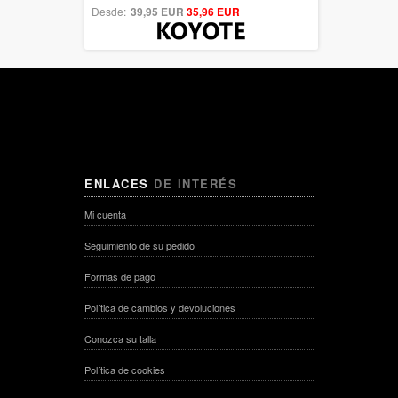
Desde:
39,95 EUR
out of 5
35,96 EUR
ENLACES
DE INTERÉS
Mi cuenta
Seguimiento de su pedido
Formas de pago
Política de cambios y devoluciones
Conozca su talla
Política de cookies