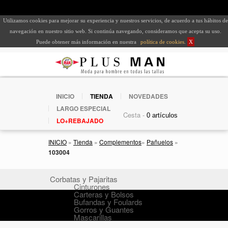
Utilizamos cookies para mejorar su experiencia y nuestros servicios, de acuerdo a tus hábitos de
navegación en nuestro sitio web. Si continúa navegando, consideramos que acepta su uso.
Puede obtener más información en nuestra
política de cookies
.
X
INICIO
TIENDA
NOVEDADES
LARGO ESPECIAL
Cesta -
LO+REBAJADO
INICIO
»
Tienda
»
Complementos
»
Pañuelos
»
103004
Corbatas y Pajaritas
Cinturones
Carteras y Bolsos
Bufandas y Foulards
Gorros y Guantes
Mascarillas