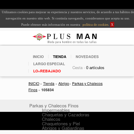
Utilizamos cookies para mejorar su experiencia y nuestros servicios, de acuerdo a tus hábitos de
navegación en nuestro sitio web. Si continúa navegando, consideramos que acepta su uso.
Puede obtener más información en nuestra
política de cookies
.
X
INICIO
TIENDA
NOVEDADES
LARGO ESPECIAL
Cesta -
LO+REBAJADO
INICIO
»
Tienda
»
Abrigo
»
Parkas y Chalecos
Finos
»
105834
Parkas y Chalecos Finos
Impermeables
Chaquetas y Cazadoras
Chalecos
Chaquetones y Piel
Abrigos y Gabardinas