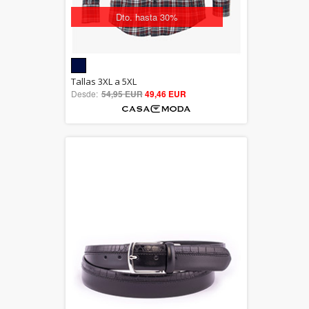
Dto. hasta 30%
5.00
Tallas 3XL a 5XL
Desde:
54,95 EUR
out of 5
49,46 EUR