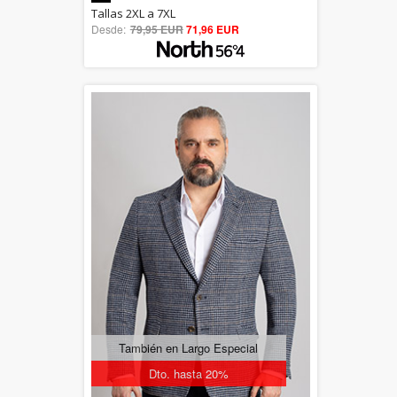
5.00
Tallas 2XL a 7XL
Desde:
79,95 EUR
out of 5
71,96 EUR
También en Largo Especial
Dto. hasta 20%