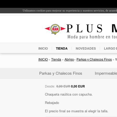
Utilizamos cookies para mejorar su experiencia y nuestros servicios, de acue
INICIO
TIENDA
NOVEDADES
LARGO 
INICIO
»
Tienda
»
Abrigo
»
Parkas y Chalecos Finos
»
1
Parkas y Chalecos Finos
Impermeabl
Desde:
0,00 EUR
0,00 EUR
Chaqueta naútica con capucha.
Rebajado
El precio final se muestra al elegir la talla.