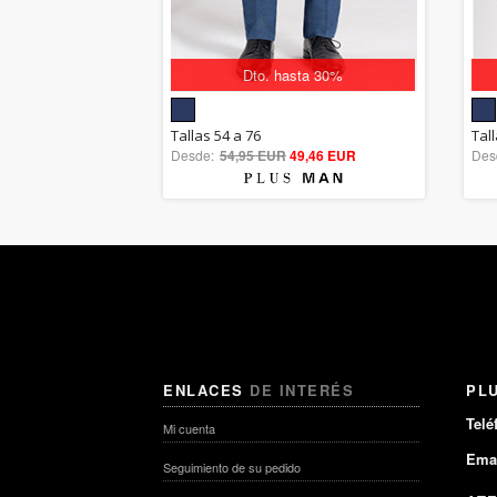
Dto. hasta 30%
5.00
Tallas 54 a 76
Tall
Desde:
54,95 EUR
out of 5
49,46 EUR
Des
ENLACES
DE INTERÉS
PL
Telé
Mi cuenta
Emai
Seguimiento de su pedido