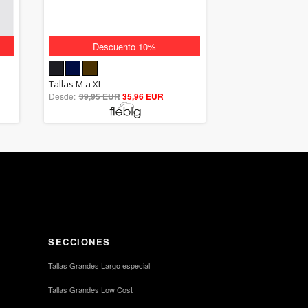
Descuento 10%
5.00
Tallas M a XL
Desde:
39,95 EUR
out of 5
35,96 EUR
SECCIONES
Tallas Grandes Largo especial
Tallas Grandes Low Cost