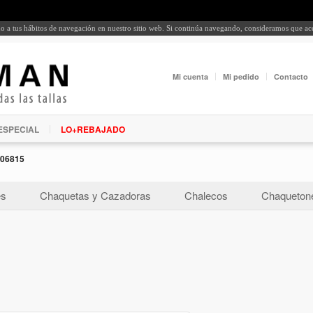
rdo a tus hábitos de navegación en nuestro sitio web. Si continúa navegando, consideramos que a
Mi cuenta
Mi pedido
Contacto
ESPECIAL
LO+REBAJADO
06815
es
Chaquetas y Cazadoras
Chalecos
Chaquetone