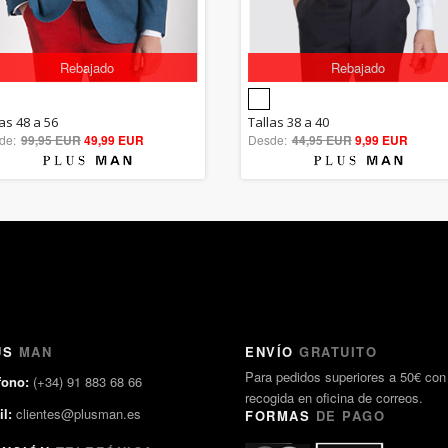
Rebajado
Rebajado
5.00
5.00
as 48 a 56
Tallas 38 a 40
de:
99,95 EUR
out of 5
49,99 EUR
Desde:
44,95 EUR
out of 5
9,99 EUR
US
MAN
ENVÍO
GRATUITO
Para pedidos superiores a 50€ con
fono:
(+34) 91 883 68 66
recogida en oficina de correos.
l:
clientes@plusman.es
FORMAS
DE PAGO