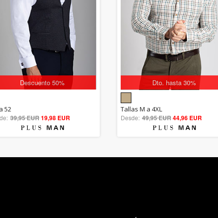
Descuento 50%
Dto. hasta 30%
5.00
5.00
a 52
Tallas M a 4XL
de:
39,95 EUR
out of 5
19,98 EUR
Desde:
49,95 EUR
out of 5
44,96 EUR