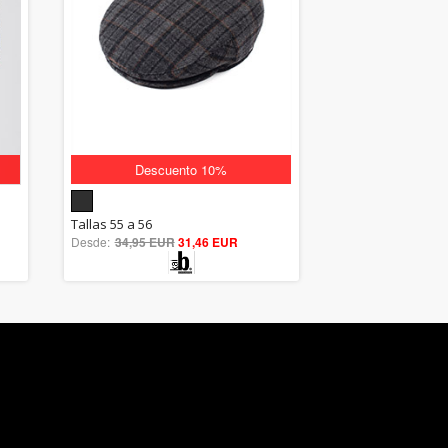
Descuento 10%
5.00
Tallas 55 a 56
Desde:
34,95 EUR
out of 5
31,46 EUR