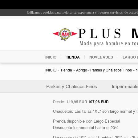
Utilizamos cookies para mejorar su experiencia y nuestros servicios, de acue
INICIO
TIENDA
NOVEDADES
LARGO 
INICIO
»
Tienda
»
Abrigo
»
Parkas y Chalecos Finos
»
1
Parkas y Chalecos Finos
Impermeabl
Desde:
119,95 EUR
107,96 EUR
Chaquetón. Las tallas "XL" son largo normal y l
Prenda disponible con Largo Especial
Descuento incremental hasta el 20%
Descuento de 10% a la 1ª unidad, 20% a la 2ª y