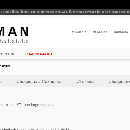
rdo a tus hábitos de navegación en nuestro sitio web. Si continúa navegando, consideramos que a
Mi cuenta
Mi pedido
Contacto
ESPECIAL
LO+REBAJADO
10189
es
Chaquetas y Cazadoras
Chalecos
Chaquetone
as tallas "XT" son largo especial.
 siguientes, para todas las prendas de la