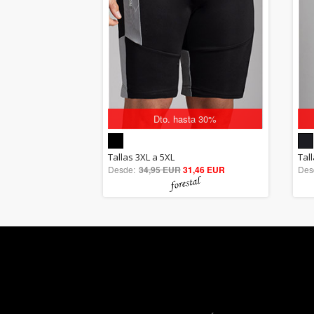
Dto. hasta 30%
5.00
Tallas 3XL a 5XL
Tall
Desde:
34,95 EUR
out of 5
31,46 EUR
Des