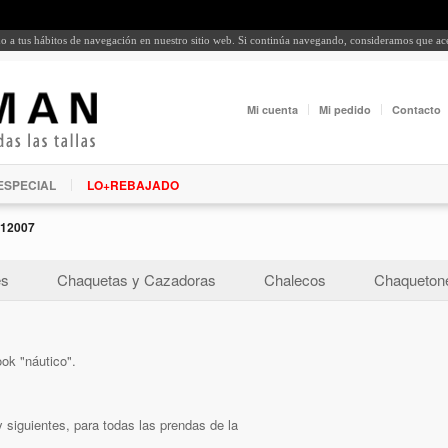
rdo a tus hábitos de navegación en nuestro sitio web. Si continúa navegando, consideramos que a
Mi cuenta
Mi pedido
Contacto
ESPECIAL
LO+REBAJADO
12007
es
Chaquetas y Cazadoras
Chalecos
Chaquetone
ok "náutico".
 siguientes, para todas las prendas de la