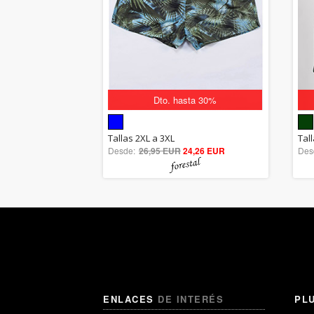
Dto. hasta 30%
5.00
Tallas 2XL a 3XL
Tall
Desde:
26,95 EUR
out of 5
24,26 EUR
Des
ENLACES
DE INTERÉS
PL