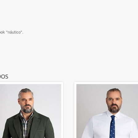
ok "náutico".
DOS