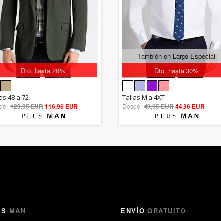
También en Largo Especial
Dto. hasta 20%
Dto. hasta 30%
5.00
5.00
as 48 a 72
Tallas M a 4XT
de:
129,95 EUR
out of 5
116,96 EUR
Desde:
49,95 EUR
out of 5
44,96 EUR
US
MAN
ENVÍO
GRATUITO