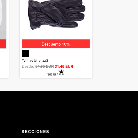
Descuento 10%
5.00
Tallas XL a 4XL
Desde:
34,95 EUR
out of 5
31,46 EUR
SECCIONES