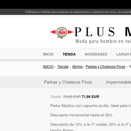
Utilizamos cookies para mejorar su experiencia y nuestros servicios, de acue
INICIO
TIENDA
NOVEDADES
LARGO 
INICIO
»
Tienda
»
Abrigo
»
Parkas y Chalecos Finos
»
1
Parkas y Chalecos Finos
Impermeabl
Desde:
79,95 EUR
71,96 EUR
Parka Náutica con capucha oculta. Ideal para lo
Descuento incremental hasta el 20%
Descuento de 10% a la 1ª unidad, 20% a la 2ª y
familia Abrigo.