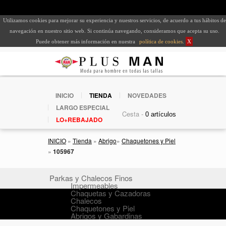
Utilizamos cookies para mejorar su experiencia y nuestros servicios, de acuerdo a tus hábitos de
navegación en nuestro sitio web. Si continúa navegando, consideramos que acepta su uso.
Puede obtener más información en nuestra
política de cookies
.
X
INICIO
TIENDA
NOVEDADES
LARGO ESPECIAL
Cesta -
LO+REBAJADO
INICIO
»
Tienda
»
Abrigo
»
Chaquetones y Piel
»
105967
Parkas y Chalecos Finos
Impermeables
Chaquetas y Cazadoras
Chalecos
Chaquetones y Piel
Abrigos y Gabardinas