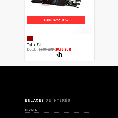
Descuento 10%
5.00
Talla UNI
Desde:
29,95 EUR
out of 5
26,96 EUR
ENLACES
DE INTERÉS
Mi cuenta