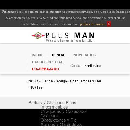
Utilizamos cookies para mejorar su experiencia y nuestros servicios, de acuerdo a tus hábitos de
navegación en nuestro sitio web. Si continúa navegando, consideramos que acepta su uso.
Puede obtener más información en nuestra
política de cookies
.
X
INICIO
TIENDA
NOVEDADES
LARGO ESPECIAL
Cesta -
LO+REBAJADO
INICIO
»
Tienda
»
Abrigo
»
Chaquetones y Piel
»
107199
Parkas y Chalecos Finos
Impermeables
Chaquetas y Cazadoras
Chalecos
Chaquetones y Piel
Abrigos y Gabardinas