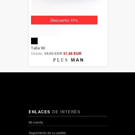
Descuento 10%
5.00
Talla 90
Desde:
34,95 EUR
out of 5
31,46 EUR
ENLACES
DE INTERÉS
Mi cuenta
Seguimiento de su pedido