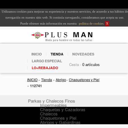
Utilizamos cookies para mejorar su experiencia y nuestros servicios, de acuerdo a tus hábitos de
navegación en nuestro sitio web. Si continúa navegando, consideramos que acepta su uso.
Puede obtener más información en nuestra
política de cookies
.
X
INICIO
TIENDA
NOVEDADES
LARGO ESPECIAL
Cesta -
LO+REBAJADO
INICIO
»
Tienda
»
Abrigo
»
Chaquetones y Piel
»
112741
Parkas y Chalecos Finos
Impermeables
Chaquetas y Cazadoras
Chalecos
Chaquetones y Piel
Abrigos y Gabardinas