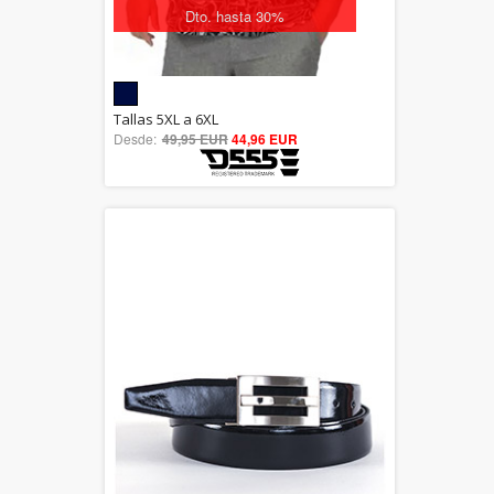
Dto. hasta 30%
5.00
Tallas 5XL a 6XL
Desde:
49,95 EUR
out of 5
44,96 EUR