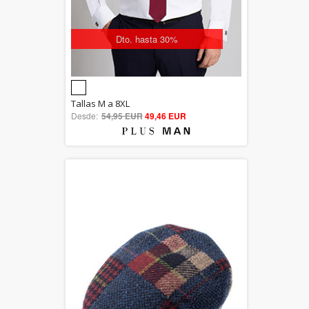
Dto. hasta 30%
5.00
Tallas M a 8XL
Desde:
54,95 EUR
out of 5
49,46 EUR