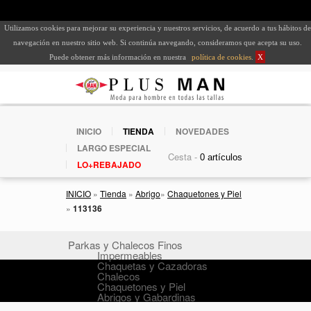
Utilizamos cookies para mejorar su experiencia y nuestros servicios, de acuerdo a tus hábitos de
navegación en nuestro sitio web. Si continúa navegando, consideramos que acepta su uso.
Puede obtener más información en nuestra
política de cookies
.
X
INICIO
TIENDA
NOVEDADES
LARGO ESPECIAL
Cesta -
LO+REBAJADO
INICIO
»
Tienda
»
Abrigo
»
Chaquetones y Piel
»
113136
Parkas y Chalecos Finos
Impermeables
Chaquetas y Cazadoras
Chalecos
Chaquetones y Piel
Abrigos y Gabardinas