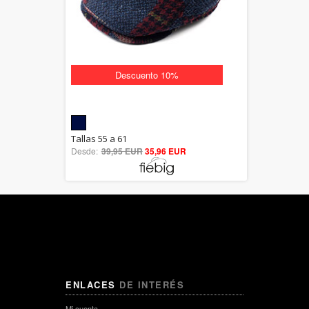
Descuento 10%
5.00
Tallas 55 a 61
Desde:
39,95 EUR
out of 5
35,96 EUR
ENLACES
DE INTERÉS
Mi cuenta