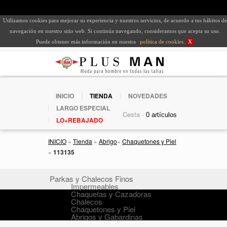
Utilizamos cookies para mejorar su experiencia y nuestros servicios, de acuerdo a tus hábitos de
navegación en nuestro sitio web. Si continúa navegando, consideramos que acepta su uso.
Puede obtener más información en nuestra
política de cookies
.
X
INICIO
TIENDA
NOVEDADES
LARGO ESPECIAL
Cesta -
LO+REBAJADO
INICIO
»
Tienda
»
Abrigo
»
Chaquetones y Piel
»
113135
Parkas y Chalecos Finos
Impermeables
Chaquetas y Cazadoras
Chalecos
Chaquetones y Piel
Abrigos y Gabardinas