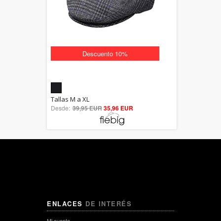
Descuento 10%
5.00
Tallas M a XL
Desde:
39,95 EUR
out of 5
35,96 EUR
ENLACES
DE INTERÉS
Mi cuenta