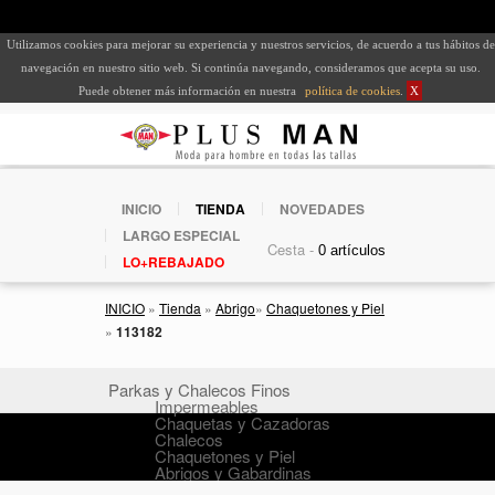
Utilizamos cookies para mejorar su experiencia y nuestros servicios, de acuerdo a tus hábitos de
navegación en nuestro sitio web. Si continúa navegando, consideramos que acepta su uso.
Puede obtener más información en nuestra
política de cookies
.
X
INICIO
TIENDA
NOVEDADES
LARGO ESPECIAL
Cesta -
LO+REBAJADO
INICIO
»
Tienda
»
Abrigo
»
Chaquetones y Piel
»
113182
Parkas y Chalecos Finos
Impermeables
Chaquetas y Cazadoras
Chalecos
Chaquetones y Piel
Abrigos y Gabardinas