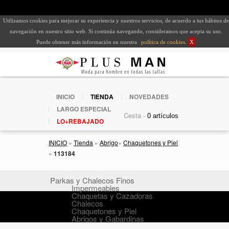
Utilizamos cookies para mejorar su experiencia y nuestros servicios, de acuerdo a tus hábitos de
navegación en nuestro sitio web. Si continúa navegando, consideramos que acepta su uso.
Puede obtener más información en nuestra
política de cookies
.
X
INICIO
TIENDA
NOVEDADES
LARGO ESPECIAL
Cesta -
LO+REBAJADO
INICIO
»
Tienda
»
Abrigo
»
Chaquetones y Piel
»
113184
Parkas y Chalecos Finos
Impermeables
Chaquetas y Cazadoras
Chalecos
Chaquetones y Piel
Abrigos y Gabardinas