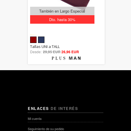
También en Largo Especial
Dto. hasta 30%
5.00
Tallas UNI a TALL
Desde:
29,95 EUR
out of 5
26,96 EUR
ENLACES
DE INTERÉS
Mi cuenta
Seguimiento de su pedido