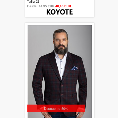
5.00
Talla 62
Desde:
44,95 EUR
out of 5
40,46 EUR
Descuento 50%