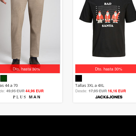
Dto. hasta 30%
Dto. hasta 30%
5.00
5.00
as 44 a 70
Tallas 3XL a 4XL
de:
49,95 EUR
out of 5
44,96 EUR
Desde:
17,95 EUR
out of 5
16,16 EUR