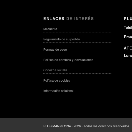
ENLACES
DE INTERÉS
PL
Telé
Mi cuenta
Emai
Seguimiento de su pedido
AT
Formas de pago
Lune
Política de cambios y devoluciones
Conozca su talla
Política de cookies
Información adicional
PLUS MAN © 1994 - 2026 - Todos los derechos reservados.