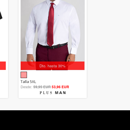
Dto. hasta 30%
5.00
Talla 5XL
Desde:
59,95 EUR
out of 5
53,96 EUR