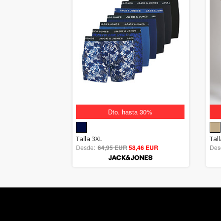
Dto. hasta 30%
5.00
Talla 3XL
Tall
Desde:
64,95 EUR
out of 5
58,46 EUR
Des