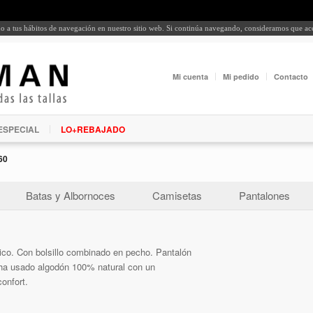
rdo a tus hábitos de navegación en nuestro sitio web. Si continúa navegando, consideramos que a
Mi cuenta
Mi pedido
Contacto
ESPECIAL
LO+REBAJADO
60
Batas y Albornoces
Camisetas
Pantalones
co. Con bolsillo combinado en pecho. Pantalón
 ha usado algodón 100% natural con un
onfort.