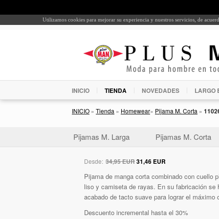
Utilizamos cookies para mejorar su experiencia y nuestros servicios, de acue
INICIO
TIENDA
NOVEDADES
LARGO 
INICIO
»
Tienda
»
Homewear
»
Pijama M. Corta
»
1102
Pijamas M. Larga
Pijamas M. Corta
Desde:
34,95 EUR
31,46 EUR
Pijama de manga corta combinado con cuello pi
liso y camiseta de rayas. En su fabricación se
acabado de tacto suave para lograr el máximo c
Descuento incremental hasta el 30%