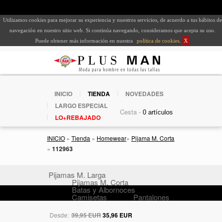
Utilizamos cookies para mejorar su experiencia y nuestros servicios, de acuerdo a tus hábitos de
navegación en nuestro sitio web. Si continúa navegando, consideramos que acepta su uso.
Puede obtener más información en nuestra
política de cookies
.
X
INICIO
TIENDA
NOVEDADES
LARGO ESPECIAL
Cesta -
LO+REBAJADO
INICIO
»
Tienda
»
Homewear
»
Pijama M. Corta
»
112963
Pijamas M. Larga
Pijamas M. Corta
Batas y Albornoces
Camisetas
Pantalones
Desde:
39,95 EUR
35,96 EUR