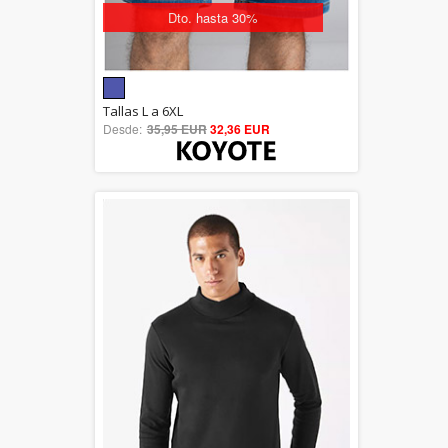
Dto. hasta 30%
5.00
Tallas L a 6XL
Desde:
35,95 EUR
out of 5
32,36 EUR