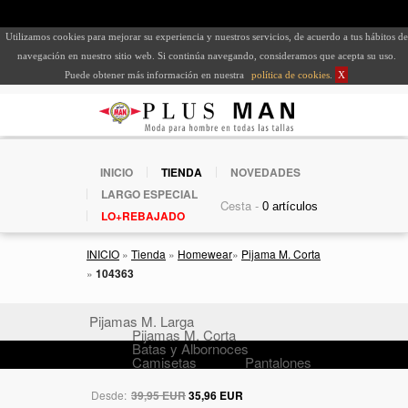
Utilizamos cookies para mejorar su experiencia y nuestros servicios, de acuerdo a tus hábitos de
navegación en nuestro sitio web. Si continúa navegando, consideramos que acepta su uso.
Puede obtener más información en nuestra
política de cookies
.
X
INICIO
TIENDA
NOVEDADES
LARGO ESPECIAL
Cesta -
LO+REBAJADO
INICIO
»
Tienda
»
Homewear
»
Pijama M. Corta
»
104363
Pijamas M. Larga
Pijamas M. Corta
Batas y Albornoces
Camisetas
Pantalones
Desde:
39,95 EUR
35,96 EUR