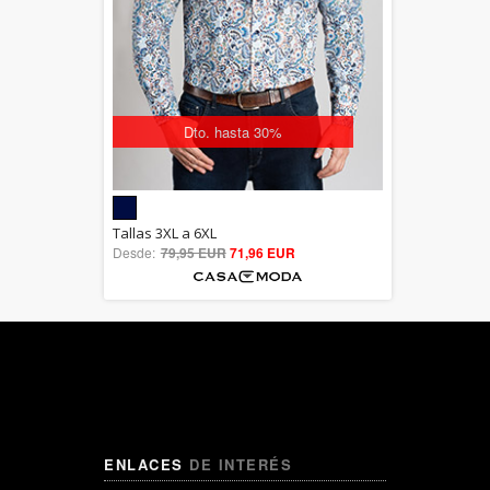
Dto. hasta 30%
5.00
Tallas 3XL a 6XL
Desde:
79,95 EUR
out of 5
71,96 EUR
ENLACES
DE INTERÉS