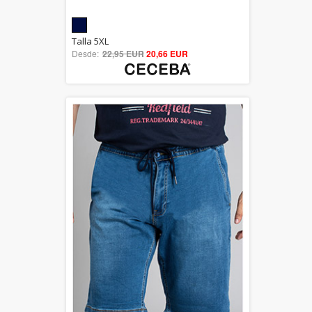
5.00
Talla 5XL
Desde:
22,95 EUR
out of 5
20,66 EUR