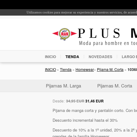
Utilizamos cookies para mejorar su experiencia y nuestros servicios, de acue
INICIO
TIENDA
NOVEDADES
LARGO 
INICIO
»
Tienda
»
Homewear
»
Pijama M. Corta
»
1036
Pijamas M. Larga
Pijamas M. Corta
Desde:
34,95 EUR
31,46 EUR
Pijama de manga corta y pantalón corto. Con bo
Descuento incremental hasta el 30%
Descuento de 10% a la 1ª unidad, 20% a la 2ª y
prendas de la familia Homewear.