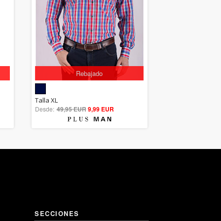
Rebajado
5.00
Talla XL
Desde:
49,95 EUR
out of 5
9,99 EUR
SECCIONES