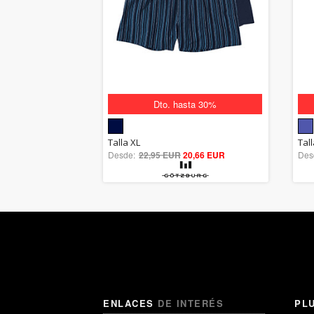
Dto. hasta 30%
5.00
Talla XL
Tal
Desde:
22,95 EUR
out of 5
20,66 EUR
Des
ENLACES
DE INTERÉS
PL