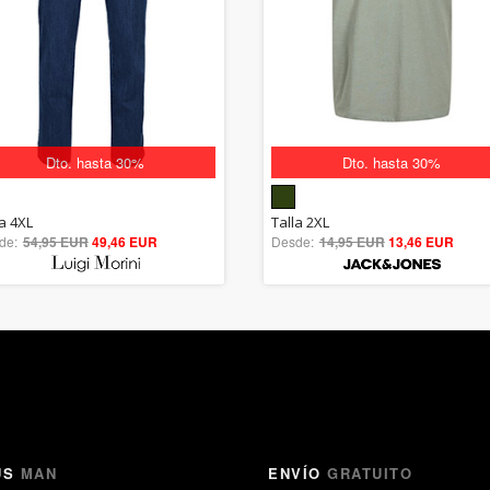
Dto. hasta 30%
Dto. hasta 30%
5.00
5.00
la 4XL
Talla 2XL
de:
54,95 EUR
out of 5
49,46 EUR
Desde:
14,95 EUR
out of 5
13,46 EUR
US
MAN
ENVÍO
GRATUITO