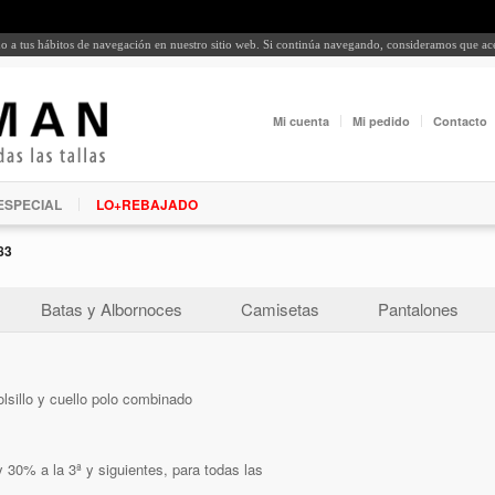
rdo a tus hábitos de navegación en nuestro sitio web. Si continúa navegando, consideramos que a
Mi cuenta
Mi pedido
Contacto
ESPECIAL
LO+REBAJADO
83
Batas y Albornoces
Camisetas
Pantalones
lsillo y cuello polo combinado
 30% a la 3ª y siguientes, para todas las