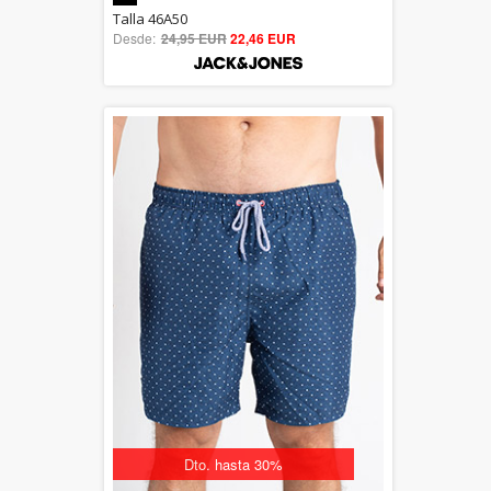
5.00
Talla 46A50
Desde:
24,95 EUR
out of 5
22,46 EUR
Dto. hasta 30%