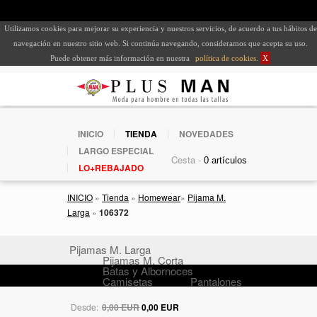
Utilizamos cookies para mejorar su experiencia y nuestros servicios, de acuerdo a tus hábitos de
navegación en nuestro sitio web. Si continúa navegando, consideramos que acepta su uso.
Puede obtener más información en nuestra
política de cookies
.
X
INICIO
TIENDA
NOVEDADES
LARGO ESPECIAL
Cesta -
LO+REBAJADO
INICIO
»
Tienda
»
Homewear
»
Pijama M.
Larga
»
106372
Pijamas M. Larga
Pijamas M. Corta
Batas y Albornoces
Camisetas
Pantalones
Desde:
0,00 EUR
0,00 EUR