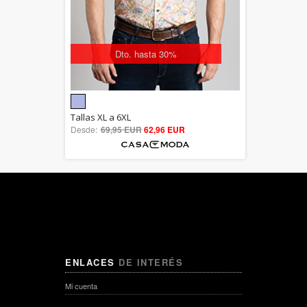
Dto. hasta 30%
5.00
Tallas XL a 6XL
Desde:
69,95 EUR
out of 5
62,96 EUR
ENLACES
DE INTERÉS
Mi cuenta