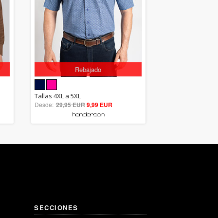
Rebajado
5.00
Tallas 4XL a 5XL
Desde:
29,95 EUR
out of 5
9,99 EUR
SECCIONES