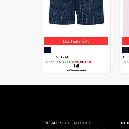
Dto. hasta 30%
5.00
Tallas M a 2XL
Tall
Desde:
16,95 EUR
out of 5
15,26 EUR
Des
ENLACES
DE INTERÉS
PL