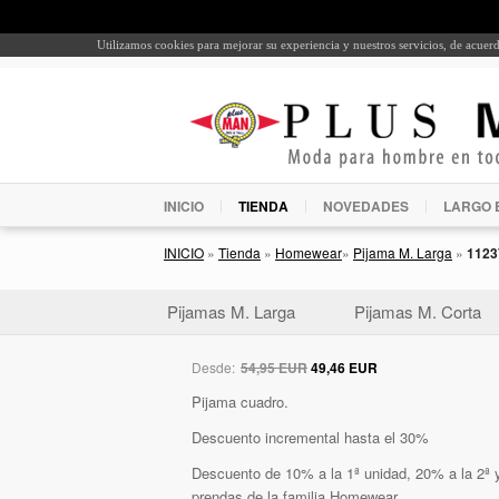
Utilizamos cookies para mejorar su experiencia y nuestros servicios, de acue
INICIO
TIENDA
NOVEDADES
LARGO 
INICIO
»
Tienda
»
Homewear
»
Pijama M. Larga
»
1123
Pijamas M. Larga
Pijamas M. Corta
Desde:
54,95 EUR
49,46 EUR
Pijama cuadro.
Descuento incremental hasta el 30%
Descuento de 10% a la 1ª unidad, 20% a la 2ª y
prendas de la familia Homewear.