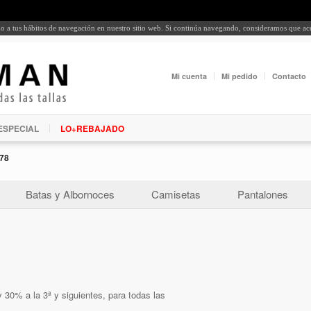
rdo a tus hábitos de navegación en nuestro sitio web. Si continúa navegando, consideramos que a
Mi cuenta
Mi pedido
Contacto
ESPECIAL
LO+REBAJADO
78
Batas y Albornoces
Camisetas
Pantalones
 30% a la 3ª y siguientes, para todas las