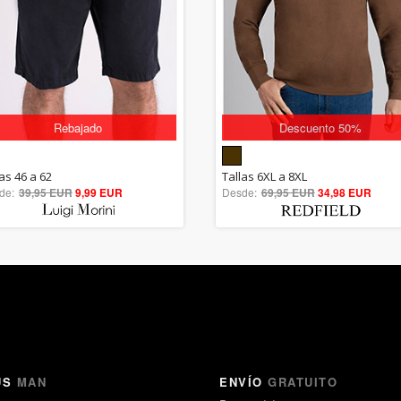
Rebajado
Descuento 50%
5.00
5.00
as 46 a 62
Tallas 6XL a 8XL
de:
39,95 EUR
out of 5
9,99 EUR
Desde:
69,95 EUR
out of 5
34,98 EUR
US
MAN
ENVÍO
GRATUITO