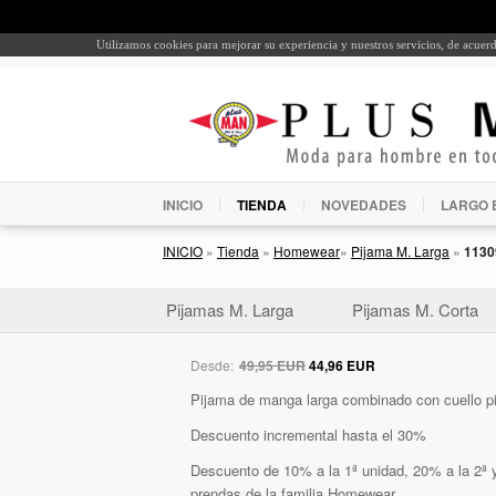
Utilizamos cookies para mejorar su experiencia y nuestros servicios, de acue
INICIO
TIENDA
NOVEDADES
LARGO 
INICIO
»
Tienda
»
Homewear
»
Pijama M. Larga
»
1130
Pijamas M. Larga
Pijamas M. Corta
Desde:
49,95 EUR
44,96 EUR
Pijama de manga larga combinado con cuello p
Descuento incremental hasta el 30%
Descuento de 10% a la 1ª unidad, 20% a la 2ª y
prendas de la familia Homewear.