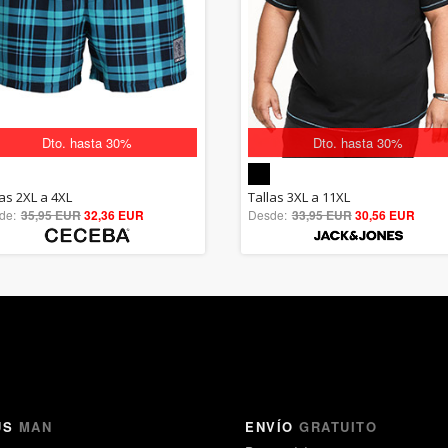
Dto. hasta 30%
Dto. hasta 30%
5.00
5.00
las 2XL a 4XL
Tallas 3XL a 11XL
de:
35,95 EUR
out of 5
32,36 EUR
Desde:
33,95 EUR
out of 5
30,56 EUR
US
MAN
ENVÍO
GRATUITO