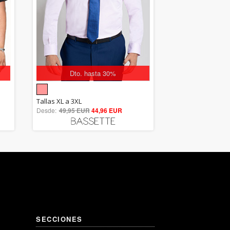
Dto. hasta 30%
5.00
Tallas XL a 3XL
Desde:
49,95 EUR
out of 5
44,96 EUR
SECCIONES