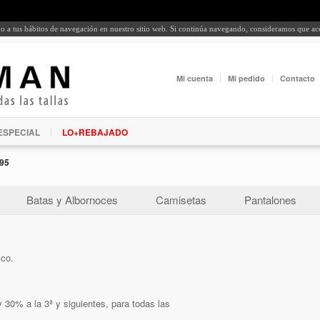
rdo a tus hábitos de navegación en nuestro sitio web. Si continúa navegando, consideramos que a
Mi cuenta
Mi pedido
Contacto
ESPECIAL
LO+REBAJADO
95
Batas y Albornoces
Camisetas
Pantalones
ico.
 30% a la 3ª y siguientes, para todas las