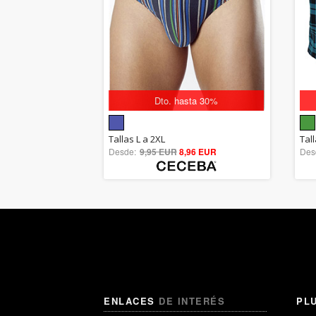
Dto. hasta 30%
5.00
Tallas L a 2XL
Tal
Desde:
9,95 EUR
out of 5
8,96 EUR
Des
ENLACES
DE INTERÉS
PL