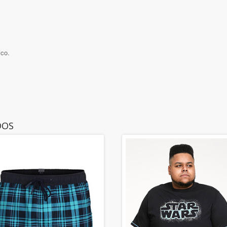
ico.
DOS