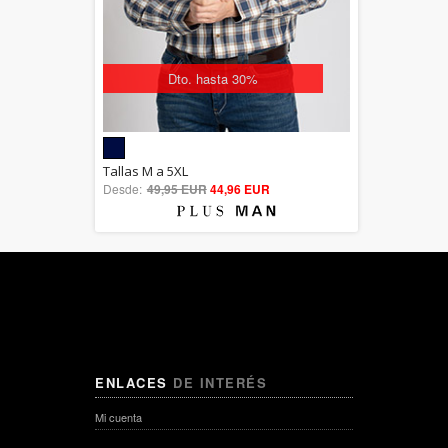
Dto. hasta 30%
5.00
Tallas M a 5XL
Desde:
49,95 EUR
out of 5
44,96 EUR
ENLACES
DE INTERÉS
Mi cuenta