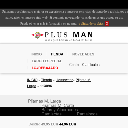
Utilizamos cookies para mejorar su experiencia y nuestros servicios, de acuerdo a tus hábitos de
navegación en nuestro sitio web. Si continúa navegando, consideramos que acepta su uso.
Puede obtener más información en nuestra
política de cookies
.
X
INICIO
TIENDA
NOVEDADES
LARGO ESPECIAL
Cesta -
LO+REBAJADO
INICIO
»
Tienda
»
Homewear
»
Pijama M.
Larga
»
113096
Pijamas M. Larga
Pijamas M. Corta
Batas y Albornoces
Camisetas
Pantalones
Desde:
49,95 EUR
44,96 EUR