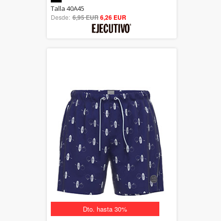
5.00
Talla 40A45
Desde:
6,95 EUR
out of 5
6,26 EUR
Dto. hasta 30%