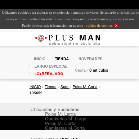
Utilizamos cookies para mejorar su experiencia y nuestros servicios, de acuerdo a tus hábitos de
navegación en nuestro sitio web. Si continúa navegando, consideramos que acepta su uso.
Puede obtener más información en nuestra
política de cookies
.
X
INICIO
TIENDA
NOVEDADES
LARGO ESPECIAL
Cesta -
LO+REBAJADO
INICIO
»
Tienda
»
Sport
»
Polos M. Corta
»
105659
Chaquetas y Sudaderas
Polos M. Larga
Camisetas M. Larga
Polos M. Corta
Camisetas M.Corta
Desde:
0,00 EUR
0,00 EUR