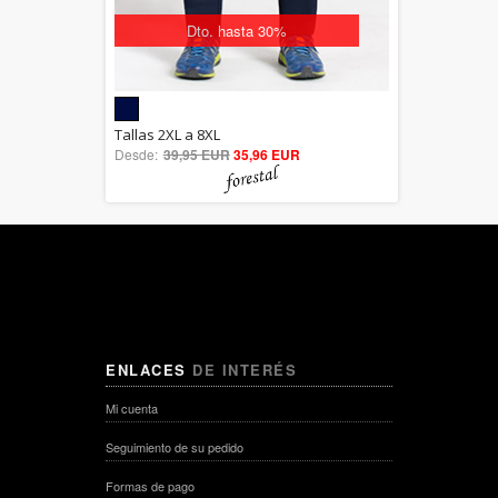
Dto. hasta 30%
5.00
Tallas 2XL a 8XL
Desde:
39,95 EUR
out of 5
35,96 EUR
ENLACES
DE INTERÉS
Mi cuenta
Seguimiento de su pedido
Formas de pago