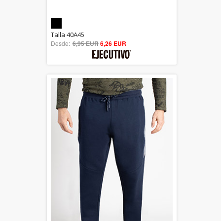
5.00
Talla 40A45
Desde:
6,95 EUR
out of 5
6,26 EUR