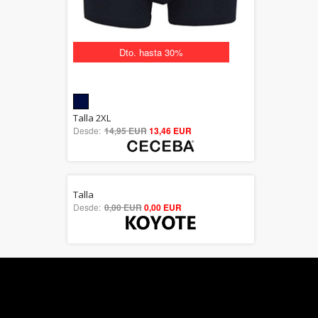
Dto. hasta 30%
5.00
Talla 2XL
Desde:
14,95 EUR
out of 5
13,46 EUR
Talla
5.00
Desde:
0,00 EUR
0,00 EUR
out of 5