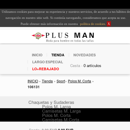
Utilizamos cookies para mejorar su experiencia y nuestros servicios, de acuerdo a tus hábitos de
navegación en nuestro sitio web. Si continúa navegando, consideramos que acepta su uso.
Puede obtener más información en nuestra
política de cookies
.
X
INICIO
TIENDA
NOVEDADES
LARGO ESPECIAL
Cesta -
LO+REBAJADO
INICIO
»
Tienda
»
Sport
»
Polos M. Corta
»
106131
Chaquetas y Sudaderas
Polos M. Larga
Camisetas M. Larga
Polos M. Corta
Camisetas M.Corta
Desde:
0,00 EUR
0,00 EUR