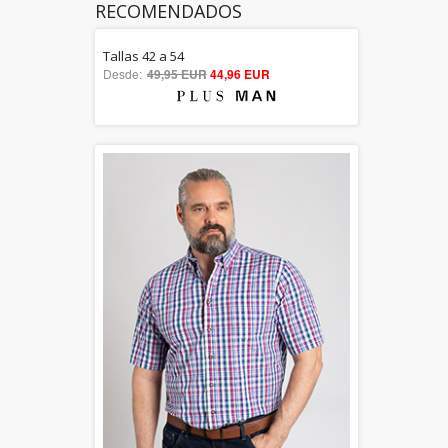
RECOMENDADOS
Tallas 42 a 54
5.00
Desde:
49,95 EUR
44,96 EUR
out of 5
También en Largo Especial
Dto. hasta 30%