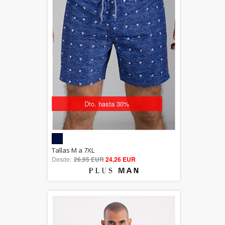
Dto. hasta 30%
5.00
Tallas M a 7XL
Desde:
26,95 EUR
out of 5
24,26 EUR