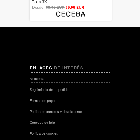
5.00
Talla 3XL
Desde:
39,95 EUR
out of 5
35,96 EUR
ENLACES
DE INTERÉS
Mi cuenta
Seguimiento de su pedido
Formas de pago
Política de cambios y devoluciones
Conozca su talla
Política de cookies