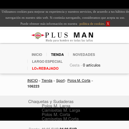
Utilizamos cookies para mejorar su experiencia y nuestros servicios, de acuerdo a tus hábitos de
navegación en nuestro sitio web. Si continúa navegando, consideramos que acepta su uso.
Puede obtener más información en nuestra
política de cookies
.
X
INICIO
TIENDA
NOVEDADES
LARGO ESPECIAL
Cesta -
LO+REBAJADO
INICIO
»
Tienda
»
Sport
»
Polos M. Corta
»
106223
Chaquetas y Sudaderas
Polos M. Larga
Camisetas M. Larga
Polos M. Corta
Camisetas M.Corta
Desde:
49,95 EUR
24,98 EUR