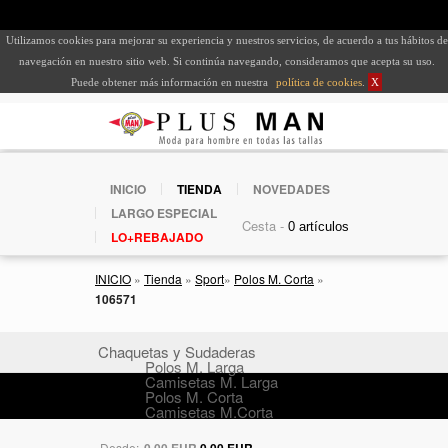
Utilizamos cookies para mejorar su experiencia y nuestros servicios, de acuerdo a tus hábitos de
navegación en nuestro sitio web. Si continúa navegando, consideramos que acepta su uso.
Puede obtener más información en nuestra
política de cookies
.
X
INICIO
TIENDA
NOVEDADES
LARGO ESPECIAL
Cesta -
LO+REBAJADO
INICIO
»
Tienda
»
Sport
»
Polos M. Corta
»
106571
Chaquetas y Sudaderas
Polos M. Larga
Camisetas M. Larga
Polos M. Corta
Camisetas M.Corta
Desde:
0,00 EUR
0,00 EUR