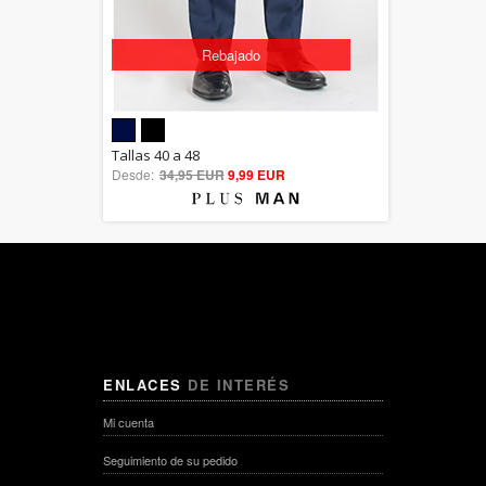
Rebajado
5.00
Tallas 40 a 48
Desde:
34,95 EUR
out of 5
9,99 EUR
ENLACES
DE INTERÉS
Mi cuenta
Seguimiento de su pedido