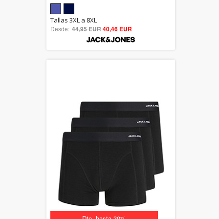
5.00
Tallas 3XL a 8XL
Desde:
44,95 EUR
out of 5
40,46 EUR
Dto. hasta 30%