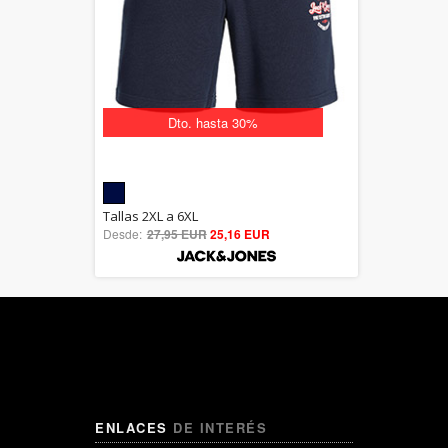
Dto. hasta 30%
5.00
Tallas 2XL a 6XL
Desde:
27,95 EUR
out of 5
25,16 EUR
ENLACES
DE INTERÉS