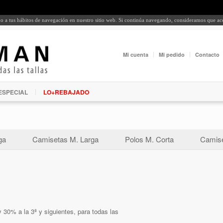
rdo a tus hábitos de navegación en nuestro sitio web. Si continúa navegando, consideramos que a
Mi cuenta
Mi pedido
Contacto
ESPECIAL
LO+REBAJADO
ga
Camisetas M. Larga
Polos M. Corta
Camise
 30% a la 3ª y siguientes, para todas las