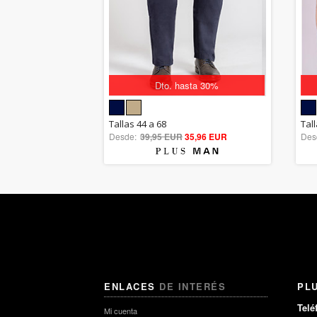
Dto. hasta 30%
5.00
Tallas 44 a 68
Tall
Desde:
39,95 EUR
out of 5
35,96 EUR
Des
ENLACES
DE INTERÉS
PL
Telé
Mi cuenta