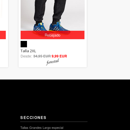
Rebajado
5.00
Talla 2XL
Desde:
34,95 EUR
out of 5
9,99 EUR
SECCIONES
Tallas Grandes Largo especial