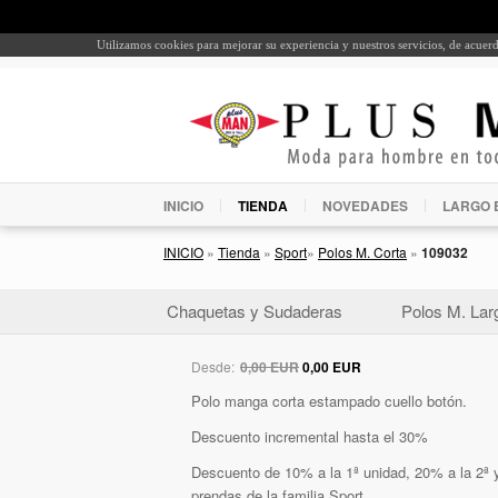
Utilizamos cookies para mejorar su experiencia y nuestros servicios, de acue
INICIO
TIENDA
NOVEDADES
LARGO 
INICIO
»
Tienda
»
Sport
»
Polos M. Corta
»
109032
Chaquetas y Sudaderas
Polos M. Lar
Desde:
0,00 EUR
0,00 EUR
Polo manga corta estampado cuello botón.
Descuento incremental hasta el 30%
Descuento de 10% a la 1ª unidad, 20% a la 2ª y
prendas de la familia Sport.