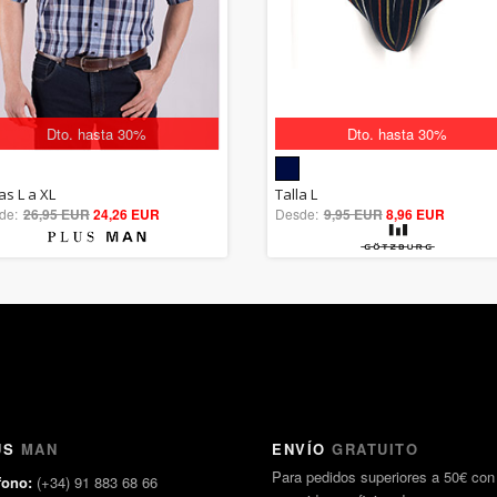
Dto. hasta 30%
Dto. hasta 30%
5.00
5.00
as L a XL
Talla L
de:
26,95 EUR
out of 5
24,26 EUR
Desde:
9,95 EUR
out of 5
8,96 EUR
US
MAN
ENVÍO
GRATUITO
Para pedidos superiores a 50€ con
fono:
(+34) 91 883 68 66