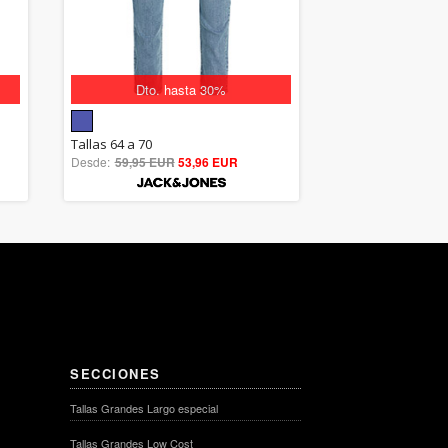
Dto. hasta 30%
5.00
Tallas 64 a 70
Desde:
59,95 EUR
out of 5
53,96 EUR
SECCIONES
Tallas Grandes Largo especial
Tallas Grandes Low Cost