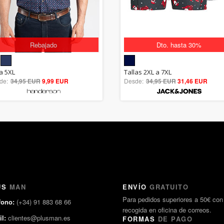
Rebajado
Dto. hasta 30%
5.00
5.00
la 5XL
Tallas 2XL a 7XL
de:
34,95 EUR
out of 5
9,99 EUR
Desde:
34,95 EUR
out of 5
31,46 EUR
US
MAN
ENVÍO
GRATUITO
Para pedidos superiores a 50€ con
fono:
(+34) 91 883 68 66
recogida en oficina de correos.
l:
clientes@plusman.es
FORMAS
DE PAGO