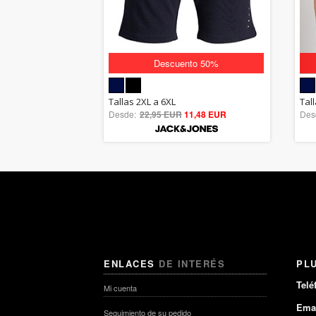
Descuento 50%
5.00
Tallas 2XL a 6XL
Tal
Desde:
22,95 EUR
out of 5
11,48 EUR
Des
ENLACES
DE INTERÉS
PL
Telé
Mi cuenta
Emai
Seguimiento de su pedido