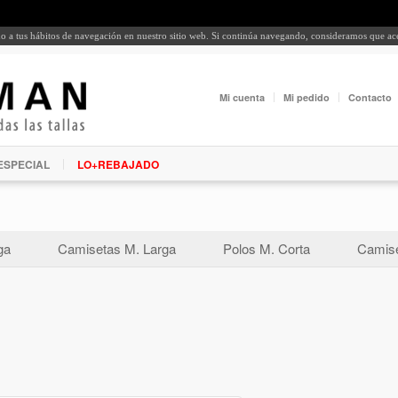
rdo a tus hábitos de navegación en nuestro sitio web. Si continúa navegando, consideramos que a
Mi cuenta
Mi pedido
Contacto
ESPECIAL
LO+REBAJADO
ga
Camisetas M. Larga
Polos M. Corta
Camise