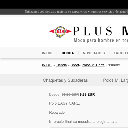
Utilizamos cookies para mejorar su experiencia y nuestros servicios, de acue
INICIO
TIENDA
NOVEDADES
LARGO 
INICIO
»
Tienda
»
Sport
»
Polos M. Corta
»
110832
Chaquetas y Sudaderas
Polos M. Lar
Desde:
39,95 EUR
9,99 EUR
Polo EASY CARE.
Rebajado
El precio final se muestra al elegir la talla.