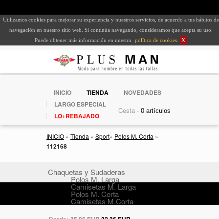
Utilizamos cookies para mejorar su experiencia y nuestros servicios, de acuerdo a tus hábitos de
navegación en nuestro sitio web. Si continúa navegando, consideramos que acepta su uso.
Puede obtener más información en nuestra
política de cookies
.
X
INICIO
TIENDA
NOVEDADES
LARGO ESPECIAL
Cesta -
LO+REBAJADO
INICIO
»
Tienda
»
Sport
»
Polos M. Corta
»
112168
Chaquetas y Sudaderas
Polos M. Larga
Camisetas M. Larga
Polos M. Corta
Camisetas M.Corta
Desde:
35,95 EUR
32,36 EUR