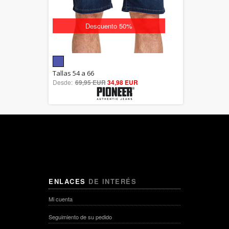
Descuento 50%
5.00
Tallas 54 a 66
Desde:
69,95 EUR
out of 5
34,98 EUR
ENLACES
DE INTERÉS
Mi cuenta
Seguimiento de su pedido