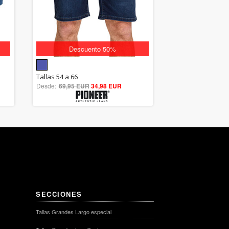
Descuento 50%
5.00
Tallas 54 a 66
Desde:
69,95 EUR
out of 5
34,98 EUR
SECCIONES
Tallas Grandes Largo especial