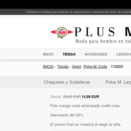
Utilizamos cookies para mejorar su experiencia y nuestros servicios, de acue
INICIO
TIENDA
NOVEDADES
LARGO 
INICIO
»
Tienda
»
Sport
»
Polos M. Corta
»
112023
Chaquetas y Sudaderas
Polos M. Lar
Desde:
29,95 EUR
14,98 EUR
Polo manga corta estampado cuello mao.
Descuento del 50%
El precio final se muestra al elegir la talla.