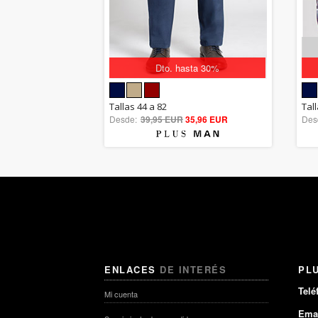
Dto. hasta 30%
5.00
Tallas 44 a 82
Tal
Desde:
39,95 EUR
out of 5
35,96 EUR
Des
ENLACES
DE INTERÉS
PL
Telé
Mi cuenta
Emai