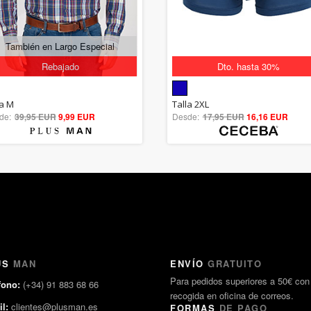
También en Largo Especial
Rebajado
Dto. hasta 30%
5.00
5.00
la M
Talla 2XL
de:
39,95 EUR
out of 5
9,99 EUR
Desde:
17,95 EUR
out of 5
16,16 EUR
US
MAN
ENVÍO
GRATUITO
Para pedidos superiores a 50€ con
fono:
(+34) 91 883 68 66
recogida en oficina de correos.
l:
clientes@plusman.es
FORMAS
DE PAGO