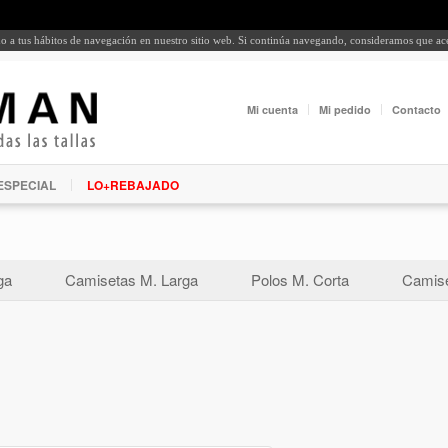
rdo a tus hábitos de navegación en nuestro sitio web. Si continúa navegando, consideramos que a
Mi cuenta
Mi pedido
Contacto
ESPECIAL
LO+REBAJADO
ga
Camisetas M. Larga
Polos M. Corta
Camise