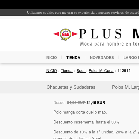
Utilizamos cookies para mejorar su experiencia y nuestros servicios, de acue
INICIO
TIENDA
NOVEDADES
LARGO 
INICIO
»
Tienda
»
Sport
»
Polos M. Corta
»
112514
Chaquetas y Sudaderas
Polos M. Lar
Desde:
34,95 EUR
31,46 EUR
Polo manga corta cuello mao.
Descuento incremental hasta el 30%
Descuento de 10% a la 1ª unidad, 20% a la 2ª y
prendas de la familia Sport.