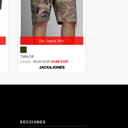
Dto. hasta 30%
5.00
Talla 58
Desde:
49,95 EUR
out of 5
44,96 EUR
SECCIONES