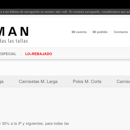
rdo a tus hábitos de navegación en nuestro sitio web. Si continúa navegando, consideramos que a
Mi cuenta
Mi pedido
Contacto
ESPECIAL
LO+REBAJADO
ga
Camisetas M. Larga
Polos M. Corta
Camise
 30% a la 3ª y siguientes, para todas las