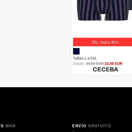
Dto. hasta 30%
Dto. hasta 30%
5.00
Tallas L a 5XL
Desde:
24,95 EUR
out of 5
22,46 EUR
US
MAN
ENVÍO
GRATUITO