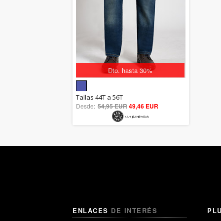
Dto. hasta 30%
5.00
Tallas 44T a 56T
Desde:
54,95 EUR
out of 5
49,46 EUR
ENLACES
DE INTERÉS
PL