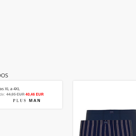
DOS
las XL a 4XL
5.00
de:
44,95 EUR
40,46 EUR
out of 5