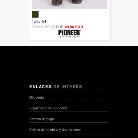
5.00
Talla 64
Desde:
99,95 EUR
out of 5
49,98 EUR
ENLACES
DE INTERÉS
Mi cuenta
Seguimiento de su pedido
Formas de pago
Política de cambios y devoluciones