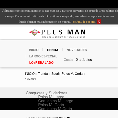
Utilizamos cookies para mejorar su experiencia y nuestros servicios, de acuerdo a tus hábitos de
navegación en nuestro sitio web. Si continúa navegando, consideramos que acepta su uso.
Puede obtener más información en nuestra
política de cookies
.
X
INICIO
TIENDA
NOVEDADES
LARGO ESPECIAL
Cesta -
LO+REBAJADO
INICIO
»
Tienda
»
Sport
»
Polos M. Corta
»
102501
Chaquetas y Sudaderas
Polos M. Larga
Camisetas M. Larga
Polos M. Corta
Camisetas M.Corta
Desde:
57,95 EUR
28,98 EUR