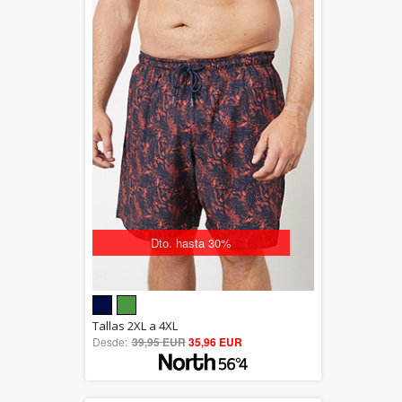
Dto. hasta 30%
5.00
Tallas 2XL a 4XL
Desde:
39,95 EUR
out of 5
35,96 EUR