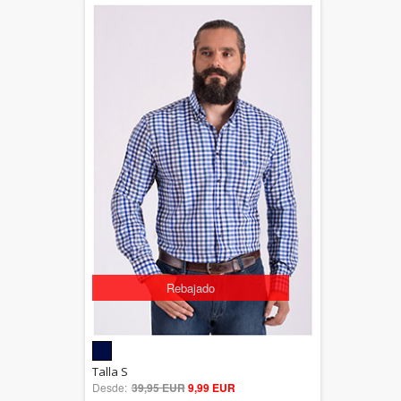
Rebajado
5.00
Talla S
Desde:
39,95 EUR
out of 5
9,99 EUR