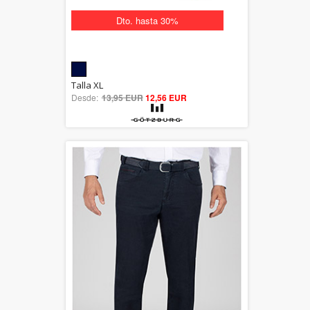
Dto. hasta 30%
5.00
Talla XL
Desde:
13,95 EUR
out of 5
12,56 EUR