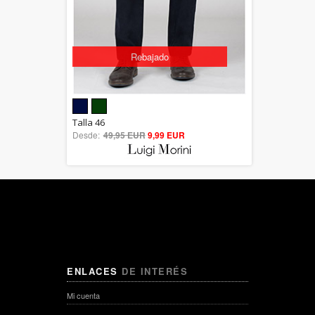
Rebajado
5.00
Talla 46
Desde:
49,95 EUR
out of 5
9,99 EUR
ENLACES
DE INTERÉS
Mi cuenta