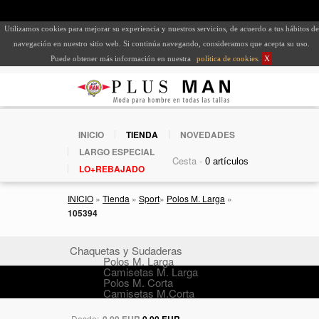
Utilizamos cookies para mejorar su experiencia y nuestros servicios, de acuerdo a tus hábitos de
navegación en nuestro sitio web. Si continúa navegando, consideramos que acepta su uso.
Puede obtener más información en nuestra
política de cookies
.
X
INICIO
TIENDA
NOVEDADES
LARGO ESPECIAL
Cesta -
LO+REBAJADO
INICIO
»
Tienda
»
Sport
»
Polos M. Larga
»
105394
Chaquetas y Sudaderas
Polos M. Larga
Camisetas M. Larga
Polos M. Corta
Camisetas M.Corta
Desde:
0,00 EUR
0,00 EUR