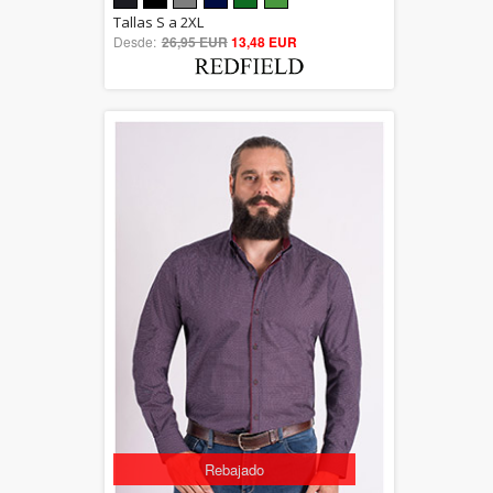
5.00
Tallas S a 2XL
Desde:
26,95 EUR
out of 5
13,48 EUR
Rebajado