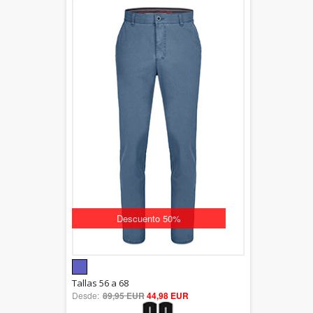
Descuento 50%
5.00
Tallas 56 a 68
Desde:
89,95 EUR
out of 5
44,98 EUR