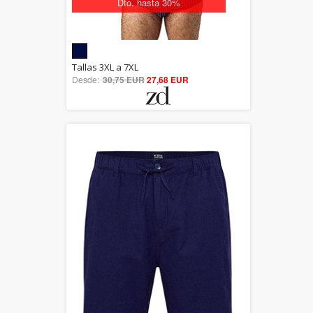
Dto. hasta 30%
5.00
Tallas 3XL a 7XL
Desde:
30,75 EUR
out of 5
27,68 EUR