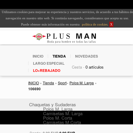
Utilizamos cookies para mejorar su experiencia y nuestros servicios, de acuerdo a tus hábitos de
navegación en nuestro sitio web. Si continúa navegando, consideramos que acepta su uso.
Puede obtener más información en nuestra
política de cookies
.
X
INICIO
TIENDA
NOVEDADES
LARGO ESPECIAL
Cesta -
LO+REBAJADO
INICIO
»
Tienda
»
Sport
»
Polos M. Larga
»
106690
Chaquetas y Sudaderas
Polos M. Larga
Camisetas M. Larga
Polos M. Corta
Camisetas M.Corta
Desde:
0,00 EUR
0,00 EUR