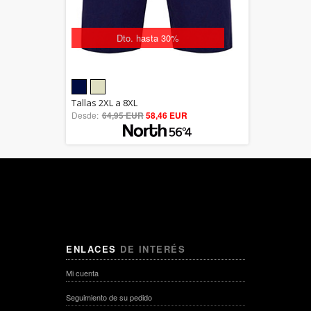
Dto. hasta 30%
5.00
Tallas 2XL a 8XL
Desde:
64,95 EUR
out of 5
58,46 EUR
ENLACES
DE INTERÉS
Mi cuenta
Seguimiento de su pedido