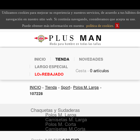
Utilizamos cookies para mejorar su experiencia y nuestros servicios, de acuerdo a tus hábitos de
navegación en nuestro sitio web. Si continúa navegando, consideramos que acepta su uso.
Puede obtener más información en nuestra
política de cookies
.
X
INICIO
TIENDA
NOVEDADES
LARGO ESPECIAL
Cesta -
LO+REBAJADO
INICIO
»
Tienda
»
Sport
»
Polos M. Larga
»
107228
Chaquetas y Sudaderas
Polos M. Larga
Camisetas M. Larga
Polos M. Corta
Camisetas M.Corta
Desde:
0,00 EUR
0,00 EUR