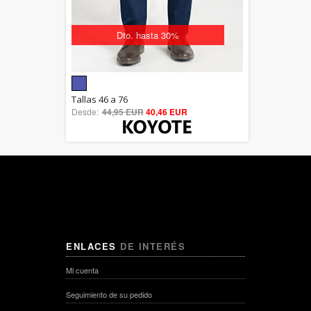
Dto. hasta 30%
5.00
Tallas 46 a 76
Desde:
44,95 EUR
out of 5
40,46 EUR
ENLACES
DE INTERÉS
Mi cuenta
Seguimiento de su pedido