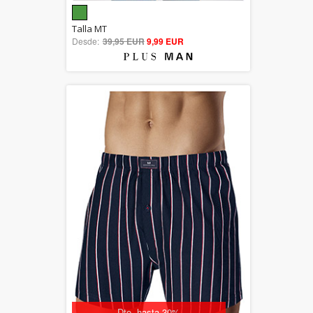
5.00
Talla MT
Desde:
39,95 EUR
out of 5
9,99 EUR
Dto. hasta 30%