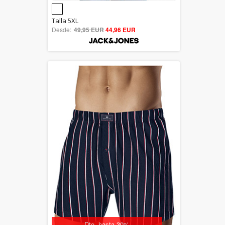
5.00
Talla 5XL
Desde:
49,95 EUR
out of 5
44,96 EUR
Dto. hasta 30%