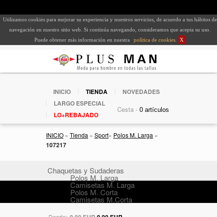
Utilizamos cookies para mejorar su experiencia y nuestros servicios, de acuerdo a tus hábitos de
navegación en nuestro sitio web. Si continúa navegando, consideramos que acepta su uso.
Puede obtener más información en nuestra
política de cookies
.
X
INICIO
TIENDA
NOVEDADES
LARGO ESPECIAL
Cesta -
LO+REBAJADO
INICIO
»
Tienda
»
Sport
»
Polos M. Larga
»
107217
Chaquetas y Sudaderas
Polos M. Larga
Camisetas M. Larga
Polos M. Corta
Camisetas M.Corta
Desde:
0,00 EUR
0,00 EUR