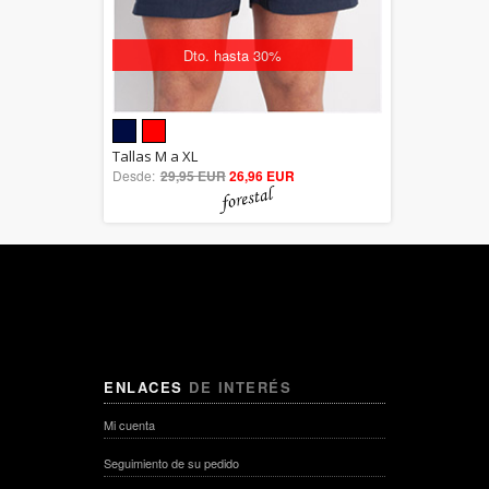
Dto. hasta 30%
5.00
Tallas M a XL
Desde:
29,95 EUR
out of 5
26,96 EUR
ENLACES
DE INTERÉS
Mi cuenta
Seguimiento de su pedido