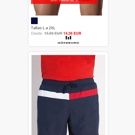
5.00
Tallas L a 2XL
Desde:
15,95 EUR
out of 5
14,36 EUR