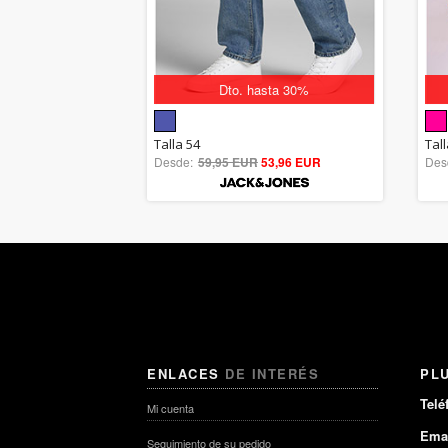
Dto. hasta 30%
5.00
Talla 54
Tal
Desde:
59,95 EUR
out of 5
53,96 EUR
Des
ENLACES
DE INTERÉS
PL
Telé
Mi cuenta
Emai
Seguimiento de su pedido