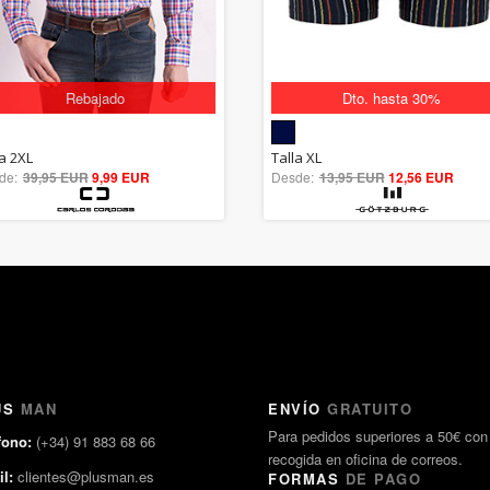
Rebajado
Dto. hasta 30%
5.00
5.00
la 2XL
Talla XL
de:
39,95 EUR
out of 5
9,99 EUR
Desde:
13,95 EUR
out of 5
12,56 EUR
US
MAN
ENVÍO
GRATUITO
Para pedidos superiores a 50€ con
fono:
(+34) 91 883 68 66
recogida en oficina de correos.
l:
clientes@plusman.es
FORMAS
DE PAGO