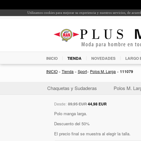
Utilizamos cookies para mejorar su experiencia y nuestros servicios, de acue
INICIO
TIENDA
NOVEDADES
LARGO 
INICIO
»
Tienda
»
Sport
»
Polos M. Larga
»
111079
Chaquetas y Sudaderas
Polos M. Lar
Desde:
89,95 EUR
44,98 EUR
Polo manga larga.
Descuento del 50%
El precio final se muestra al elegir la talla.