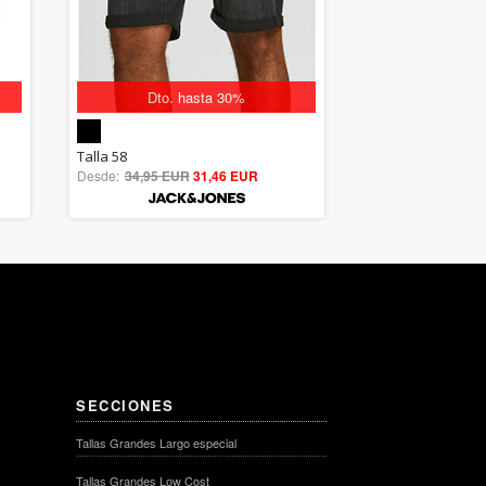
Dto. hasta 30%
5.00
Talla 58
Desde:
34,95 EUR
out of 5
31,46 EUR
SECCIONES
Tallas Grandes Largo especial
Tallas Grandes Low Cost