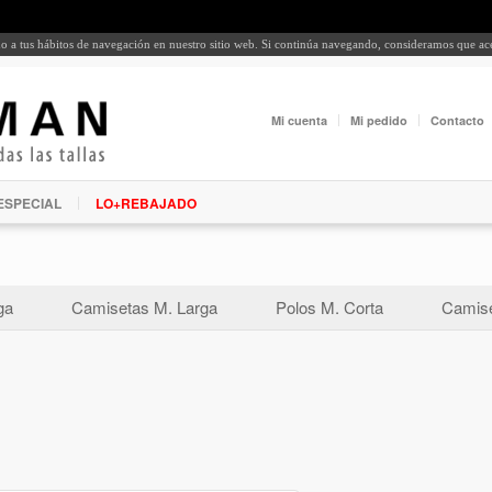
rdo a tus hábitos de navegación en nuestro sitio web. Si continúa navegando, consideramos que a
Mi cuenta
Mi pedido
Contacto
ESPECIAL
LO+REBAJADO
ga
Camisetas M. Larga
Polos M. Corta
Camise