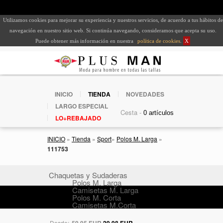
Utilizamos cookies para mejorar su experiencia y nuestros servicios, de acuerdo a tus hábitos de
navegación en nuestro sitio web. Si continúa navegando, consideramos que acepta su uso.
Puede obtener más información en nuestra
política de cookies
.
X
INICIO
TIENDA
NOVEDADES
LARGO ESPECIAL
Cesta -
LO+REBAJADO
INICIO
»
Tienda
»
Sport
»
Polos M. Larga
»
111753
Chaquetas y Sudaderas
Polos M. Larga
Camisetas M. Larga
Polos M. Corta
Camisetas M.Corta
Desde:
59,95 EUR
29,98 EUR