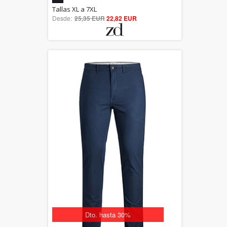
5.00
Tallas XL a 7XL
Desde:
25,35 EUR
out of 5
22,82 EUR
Dto. hasta 30%