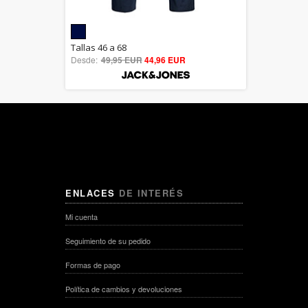
5.00
Tallas 46 a 68
Desde:
49,95 EUR
out of 5
44,96 EUR
ENLACES
DE INTERÉS
Mi cuenta
Seguimiento de su pedido
Formas de pago
Política de cambios y devoluciones