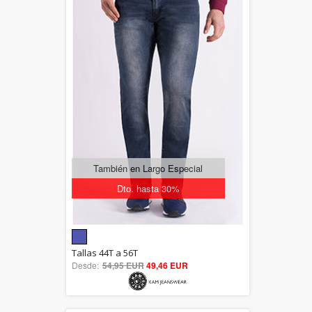
También en Largo Especial
Dto. hasta 30%
5.00
Tallas 44T a 56T
Desde:
54,95 EUR
out of 5
49,46 EUR