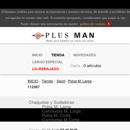
Utilizamos cookies para mejorar su experiencia y nuestros servicios, de acuerdo a tus hábitos de
navegación en nuestro sitio web. Si continúa navegando, consideramos que acepta su uso.
Puede obtener más información en nuestra
política de cookies
.
X
INICIO
TIENDA
NOVEDADES
LARGO ESPECIAL
Cesta -
LO+REBAJADO
INICIO
»
Tienda
»
Sport
»
Polos M. Larga
»
112367
Chaquetas y Sudaderas
Polos M. Larga
Camisetas M. Larga
Polos M. Corta
Camisetas M.Corta
Desde:
74,95 EUR
37,48 EUR