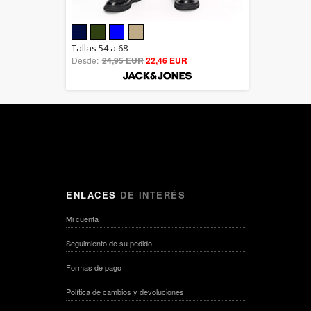
5.00
Tallas 54 a 68
Desde:
24,95 EUR
out of 5
22,46 EUR
ENLACES
DE INTERÉS
Mi cuenta
Seguimiento de su pedido
Formas de pago
Política de cambios y devoluciones