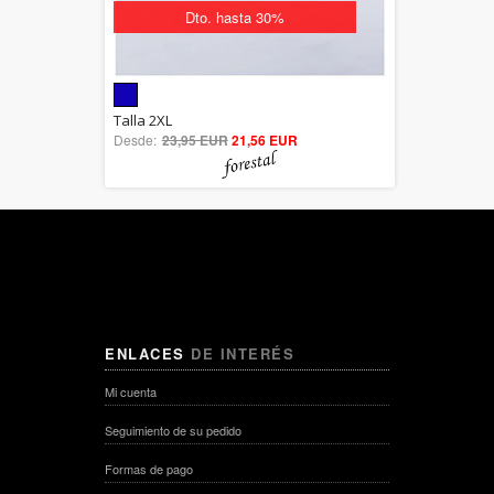
Dto. hasta 30%
5.00
Talla 2XL
Desde:
23,95 EUR
out of 5
21,56 EUR
ENLACES
DE INTERÉS
Mi cuenta
Seguimiento de su pedido
Formas de pago