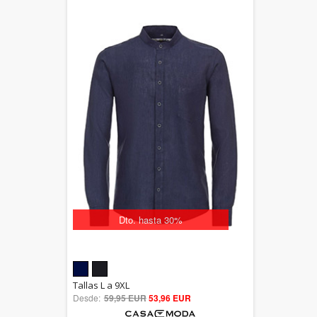
Dto. hasta 30%
5.00
Tallas L a 9XL
Desde:
59,95 EUR
out of 5
53,96 EUR