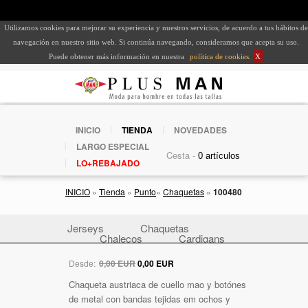
Utilizamos cookies para mejorar su experiencia y nuestros servicios, de acuerdo a tus hábitos de
navegación en nuestro sitio web. Si continúa navegando, consideramos que acepta su uso.
Puede obtener más información en nuestra
política de cookies
.
X
INICIO
TIENDA
NOVEDADES
LARGO ESPECIAL
Cesta -
LO+REBAJADO
INICIO
»
Tienda
»
Punto
»
Chaquetas
»
100480
Jerseys
Chaquetas
Chalecos
Cardigans
Desde:
0,00 EUR
0,00 EUR
Chaqueta austriaca de cuello mao y botónes
de metal con bandas tejidas em ochos y