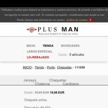
Utilizamos cookies para mejorar su experiencia y nuestros servicios, de acuerdo a tus hábitos de
navegación en nuestro sitio web. Si continúa navegando, consideramos que acepta su uso.
Puede obtener más información en nuestra
política de cookies
.
X
INICIO
TIENDA
NOVEDADES
LARGO ESPECIAL
Cesta -
LO+REBAJADO
INICIO
»
Tienda
»
Punto
»
Chaquetas
»
111038
Jerseys
Chaquetas
Chalecos
Cardigans
Desde:
33,95 EUR
16,98 EUR
Chaqueta ochos.
Descuento del 50%