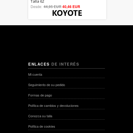
5.00
Talla 62
Desde:
44,95 EUR
out of 5
40,46 EUR
ENLACES
DE INTERÉS
Mi cuenta
Seguimiento de su pedido
Formas de pago
Política de cambios y devoluciones
Conozca su talla
Política de cookies