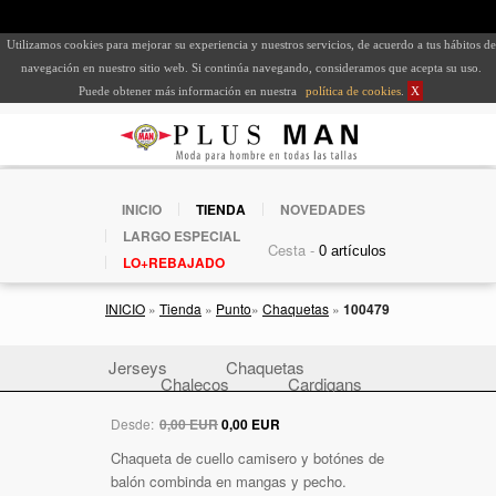
Utilizamos cookies para mejorar su experiencia y nuestros servicios, de acuerdo a tus hábitos de
navegación en nuestro sitio web. Si continúa navegando, consideramos que acepta su uso.
Puede obtener más información en nuestra
política de cookies
.
X
INICIO
TIENDA
NOVEDADES
LARGO ESPECIAL
Cesta -
LO+REBAJADO
INICIO
»
Tienda
»
Punto
»
Chaquetas
»
100479
Jerseys
Chaquetas
Chalecos
Cardigans
Desde:
0,00 EUR
0,00 EUR
Chaqueta de cuello camisero y botónes de
balón combinda en mangas y pecho.