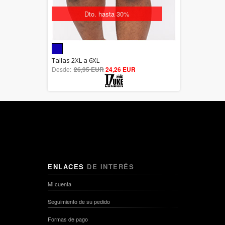
Dto. hasta 30%
5.00
Tallas 2XL a 6XL
Desde:
26,95 EUR
out of 5
24,26 EUR
ENLACES
DE INTERÉS
Mi cuenta
Seguimiento de su pedido
Formas de pago