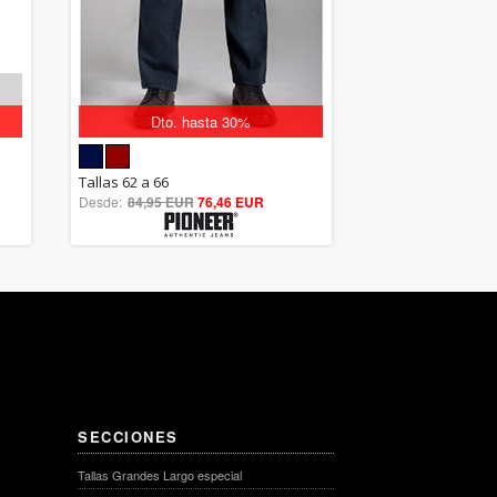
Dto. hasta 30%
5.00
Tallas 62 a 66
Desde:
84,95 EUR
out of 5
76,46 EUR
SECCIONES
Tallas Grandes Largo especial