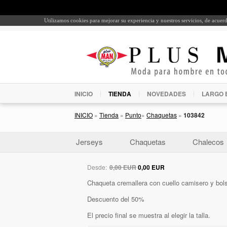
Utilizamos cookies para mejorar su experiencia y nuestros servicios, de acue
INICIO
TIENDA
NOVEDADES
LARGO 
INICIO
»
Tienda
»
Punto
»
Chaquetas
»
103842
Jerseys
Chaquetas
Chalecos
Desde:
0,00 EUR
0,00 EUR
Chaqueta cremallera con cuello camisero y bols
Descuento del 50%
El precio final se muestra al elegir la talla.