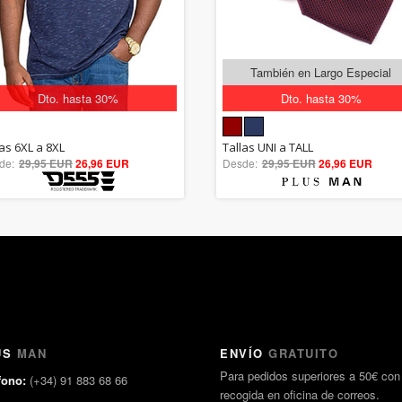
También en Largo Especial
Dto. hasta 30%
Dto. hasta 30%
5.00
5.00
las 6XL a 8XL
Tallas UNI a TALL
de:
29,95 EUR
out of 5
26,96 EUR
Desde:
29,95 EUR
out of 5
26,96 EUR
US
MAN
ENVÍO
GRATUITO
Para pedidos superiores a 50€ con
fono:
(+34) 91 883 68 66
recogida en oficina de correos.