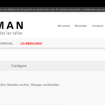
rdo a tus hábitos de navegación en nuestro sitio web. Si continúa navegando, consideramos que a
Mi cuenta
Mi pedido
Contacto
ESPECIAL
LO+REBAJADO
Cardigans
illos laterales ocultos. Mangas combinadas.