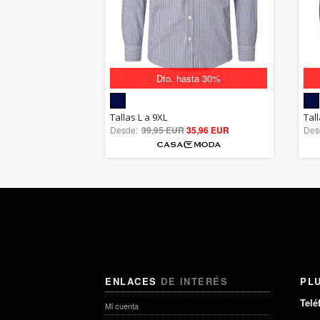
Dto. hasta 30%
5.00
Tallas L a 9XL
Tal
Desde:
39,95 EUR
out of 5
35,96 EUR
Des
ENLACES
DE INTERÉS
PL
Telé
Mi cuenta